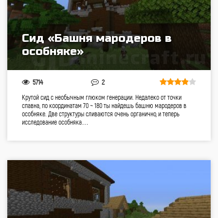
Cид «Башня мародеров в
особняке»
5714
2
Крутой сид с необычным глюком генерации. Недалеко от точки
спавна, по координатам 70 ~ 180 ты найдешь башню мародеров в
особняке. Две структуры сливаются очень органично, и теперь
исследование особняка…