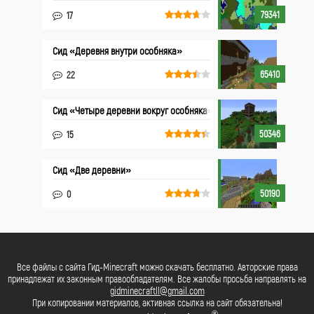
79341
17
Сид «Деревня внутри особняка»
65410
22
Сид «Четыре деревни вокруг особняка»
50346
15
Сид «Две деревни»
50190
0
Все файлы с сайта Гид-Minecraft можно скачать бесплатно. Авторские права
принадлежат их законным правообладателям. Все жалобы просьба направлять на
gidminecraftll@gmail.com
При копировании материалов, активная ссылка на сайт обязательна!
®