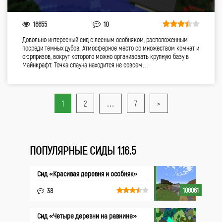
16655
10
Довольно интересный cид с лесным особняком, расположенным
посреди темных дубов. Атмосферное место со множеством комнат и
сюрпризов, вокруг которого можно организовать крупную базу в
Майнкрафт. Точка спауна находится не совсем…
1
2
…
7
>
ПОПУЛЯРНЫЕ СИДЫ 1.16.5
Сид «Красивая деревня и особняк»
108061
38
Сид «Четыре деревни на равнине»