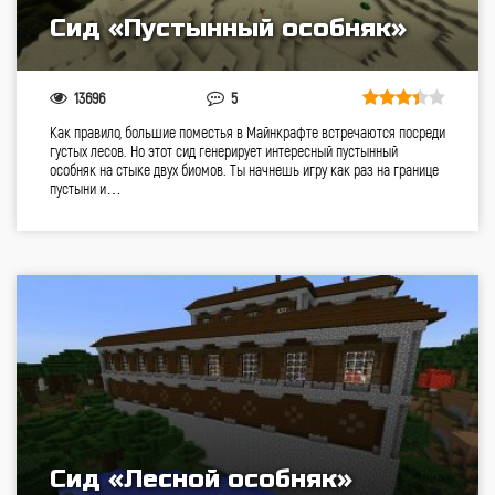
Сид «Пустынный особняк»
13696
5
Как правило, большие поместья в Майнкрафте встречаются посреди
густых лесов. Но этот сид генерирует интересный пустынный
особняк на стыке двух биомов. Ты начнешь игру как раз на границе
пустыни и…
Сид «Лесной особняк»