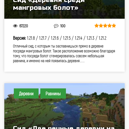
мангровых болот»
67220
100
Версия:
1.21.8 /
1.21.7 /
1.21.6 /
1.21.5 /
1.21.4 /
1.21.3 /
1.21.2
Отличный сид, с которым ты заспавнишься прямо в деревне
посреди мангровых болот. Такое расположение возможно благодаря
тому, что посреди болот сгенерировалась совсем небольшая
равнина, и именно на ней появилась деревня….
Деревни
Равнины
Сид «Две речные деревни на