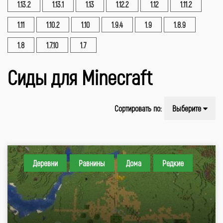
1.13.2
1.13.1
1.13
1.12.2
1.12
1.11.2
1.11
1.10.2
1.10
1.9.4
1.9
1.8.9
1.8
1.7.10
1.7
Сиды для Minecraft
Сортировать по:
Выберите
Деревни
Равнины
Дома
Редкие