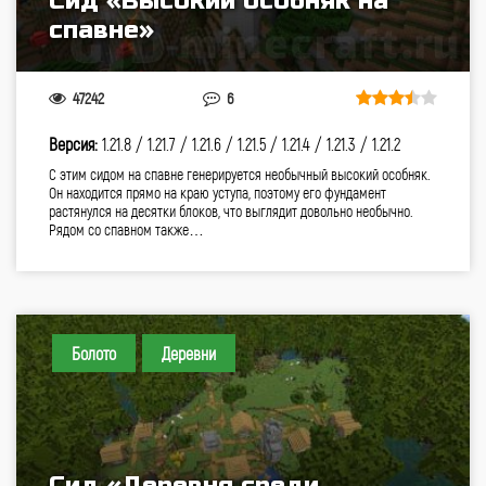
Сид «Высокий особняк на
спавне»
47242
6
Версия:
1.21.8 /
1.21.7 /
1.21.6 /
1.21.5 /
1.21.4 /
1.21.3 /
1.21.2
С этим сидом на спавне генерируется необычный высокий особняк.
Он находится прямо на краю уступа, поэтому его фундамент
растянулся на десятки блоков, что выглядит довольно необычно.
Рядом со спавном также…
Болото
Деревни
Сид «Деревня среди