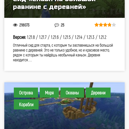
равнине с деревней»
218073
25
Версия:
1.21.8 /
1.21.7 /
1.21.6 /
1.21.5 /
1.21.4 /
1.21.3 /
1.21.2
Отличный сид для старта, с которым ты заспавнишься на большой
равнине с деревней. Это не только удобное, но и красивое место,
рядом с которым ты найдёшь необычный каньон. Деревня
находится…
Острова
Моря
Океаны
Деревни
Корабли