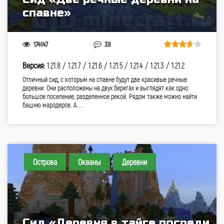
спавне»
174147
39
Версия:
1.21.8 /
1.21.7 /
1.21.6 /
1.21.5 /
1.21.4 /
1.21.3 /
1.21.2
Отличный сид, с которым на спавне будут две красивые речные
деревни. Они расположены на двух берегах и выглядят как одно
большое поселение, разделенное рекой. Рядом также можно найти
башню мародеров. А…
Острова
Океаны
Деревни
Сид «Деревня в тайге посреди