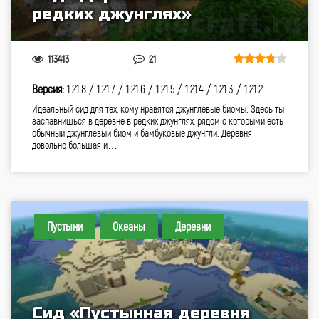
редких джунглях»
113413
21
Версия:
1.21.8 /
1.21.7 /
1.21.6 /
1.21.5 /
1.21.4 /
1.21.3 /
1.21.2
Идеальный сид для тех, кому нравятся джунглевые биомы. Здесь ты
заспавнишься в деревне в редких джунглях, рядом с которыми есть
обычный джунглевый биом и бамбуковые джунгли. Деревня
довольно большая и…
Пустыни
Океаны
Деревни
Сид «Пустынная деревня