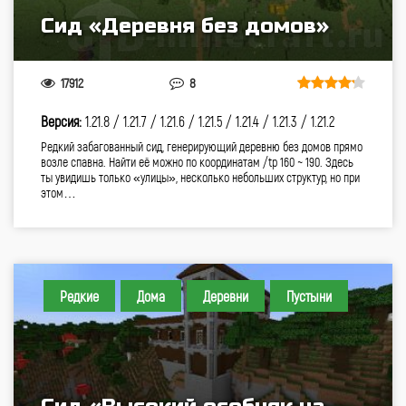
Сид «Деревня без домов»
17912
8
Версия:
1.21.8 /
1.21.7 /
1.21.6 /
1.21.5 /
1.21.4 /
1.21.3 /
1.21.2
Редкий забагованный сид, генерирующий деревню без домов прямо
возле спавна. Найти её можно по координатам /tp 160 ~ 190. Здесь
ты увидишь только «улицы», несколько небольших структур, но при
этом…
Редкие
Дома
Деревни
Пустыни