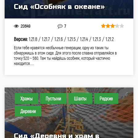
Сид «Особняк в океане»
20649
7
Версия:
1.21.8 /
1.21.7 /
1.21.6 /
1.21.5 /
1.21.4 /
1.21.3 /
1.21.2
Если тебе нравятся необычные генерации, одну из таких ты
обнаружишь в этом сиде. Для этого после спавна отправляйся в
точку 520 ~ 560. Там ты найдёшь особняк, который частично
находится…
Храмы
Пустыни
Шахты
Редкие
Деревни
Сид «Деревня и храм в