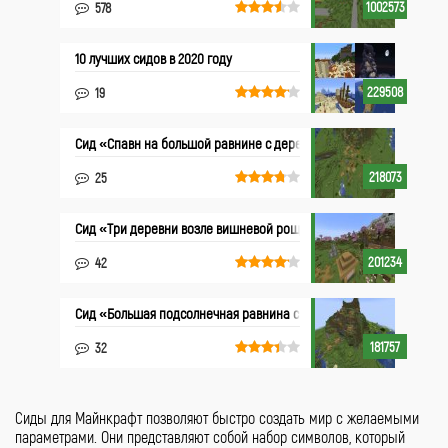
1002573
578
10 лучших сидов в 2020 году
229508
19
Сид «Спавн на большой равнине с деревней»
218073
25
Сид «Три деревни возле вишневой рощи»
201234
42
Сид «Большая подсолнечная равнина с деревней»
181757
32
Сиды для Майнкрафт позволяют быстро создать мир с желаемыми
параметрами. Они представляют собой набор символов, который