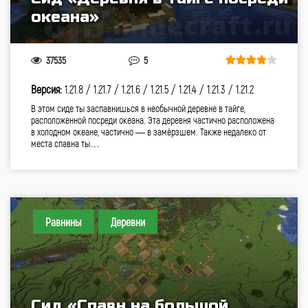
океана»
37535
5
Версия:
1.21.8 /
1.21.7 /
1.21.6 /
1.21.5 /
1.21.4 /
1.21.3 /
1.21.2
В этом сиде ты заспавнишься в необычной деревне в тайге,
расположенной посреди океана. Эта деревня частично расположена
в холодном океане, частично — в замёрзшем. Также недалеко от
места спавна ты…
Равнины
Деревни
Сид «Спавн на большой