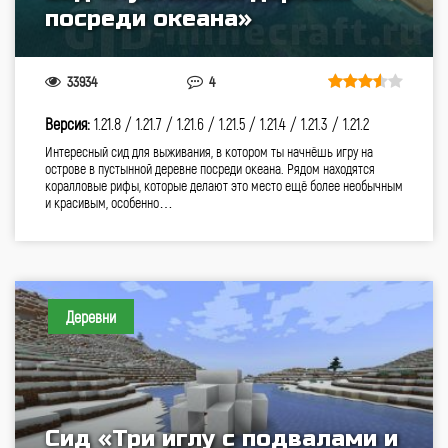
посреди океана»
33934
4
Версия:
1.21.8 /
1.21.7 /
1.21.6 /
1.21.5 /
1.21.4 /
1.21.3 /
1.21.2
Интересный сид для выживания, в котором ты начнёшь игру на
острове в пустынной деревне посреди океана. Рядом находятся
коралловые рифы, которые делают это место ещё более необычным
и красивым, особенно…
Деревни
Сид «Три иглу с подвалами и