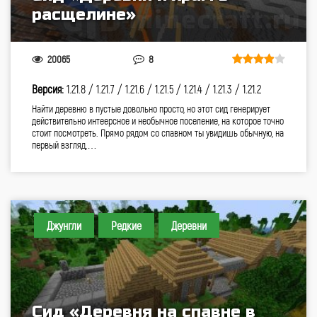
расщелине»
20065
8
Версия:
1.21.8 /
1.21.7 /
1.21.6 /
1.21.5 /
1.21.4 /
1.21.3 /
1.21.2
Найти деревню в пустые довольно просто, но этот сид генерирует
действительно интеерсное и необычное поселение, на которое точно
стоит посмотреть. Прямо рядом со спавном ты увидишь обычную, на
первый взгляд,…
Джунгли
Редкие
Деревни
Сид «Деревня на спавне в