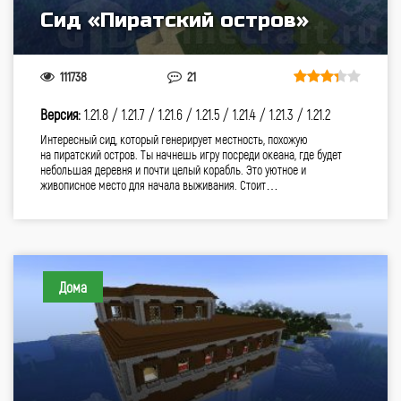
Сид «Пиратский остров»
111738
21
Версия:
1.21.8 /
1.21.7 /
1.21.6 /
1.21.5 /
1.21.4 /
1.21.3 /
1.21.2
Интересный сид, который генерирует местность, похожую
на пиратский остров. Ты начнешь игру посреди океана, где будет
небольшая деревня и почти целый корабль. Это уютное и
живописное место для начала выживания. Стоит…
Дома