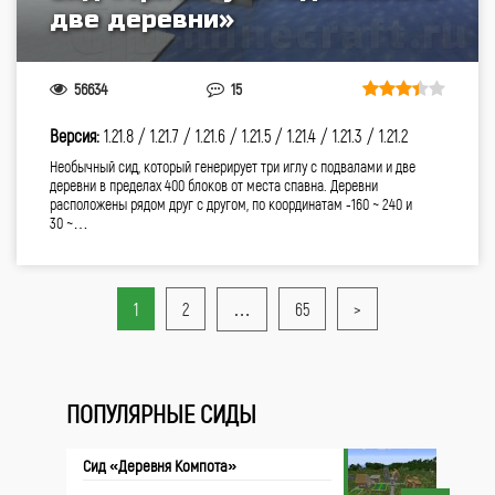
две деревни»
56634
15
Версия:
1.21.8 /
1.21.7 /
1.21.6 /
1.21.5 /
1.21.4 /
1.21.3 /
1.21.2
Необычный сид, который генерирует три иглу с подвалами и две
деревни в пределах 400 блоков от места спавна. Деревни
расположены рядом друг с другом, по координатам -160 ~ 240 и
30 ~…
1
2
…
65
>
ПОПУЛЯРНЫЕ СИДЫ
Сид «Деревня Компота»