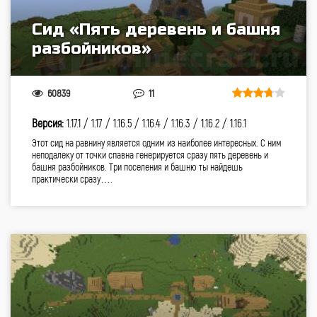
Сид «Пять деревень и башня
разбойников»
60839
11
Версия:
1.17.1 /
1.17 /
1.16.5 /
1.16.4 /
1.16.3 /
1.16.2 /
1.16.1
Этот сид на равнину является одним из наиболее интересных. С ним
неподалеку от точки спавна генерируется сразу пять деревень и
башня разбойников. Три поселения и башню ты найдешь
практически сразу….