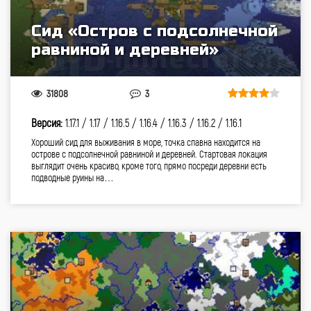
Сид «Остров с подсолнечной
равниной и деревней»
31808
3
Версия:
1.17.1 /
1.17 /
1.16.5 /
1.16.4 /
1.16.3 /
1.16.2 /
1.16.1
Хороший сид для выживания в море, точка спавна находится на
острове с подсолнечной равниной и деревней. Стартовая локация
выглядит очень красиво, кроме того, прямо посреди деревни есть
подводные руины на…