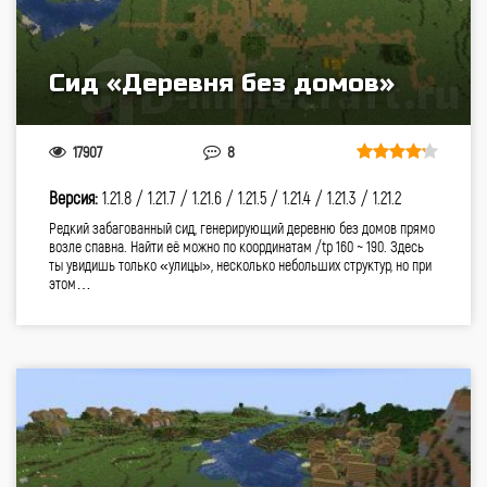
Сид «Деревня без домов»
17907
8
Версия:
1.21.8 /
1.21.7 /
1.21.6 /
1.21.5 /
1.21.4 /
1.21.3 /
1.21.2
Редкий забагованный сид, генерирующий деревню без домов прямо
возле спавна. Найти её можно по координатам /tp 160 ~ 190. Здесь
ты увидишь только «улицы», несколько небольших структур, но при
этом…