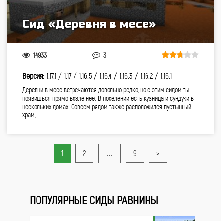
Сид «Деревня в месе»
14933
3
Версия:
1.17.1 /
1.17 /
1.16.5 /
1.16.4 /
1.16.3 /
1.16.2 /
1.16.1
Деревни в месе встречаются довольно редко, но с этим сидом ты
появишься прямо возле неё. В поселении есть кузница и сундуки в
нескольких домах. Совсем рядом также расположился пустынный
храм,…
1
2
…
9
>
ПОПУЛЯРНЫЕ СИДЫ РАВНИНЫ