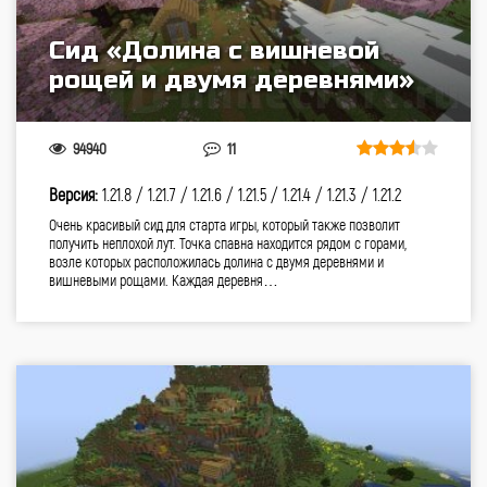
Сид «Долина с вишневой
рощей и двумя деревнями»
94940
11
Версия:
1.21.8 /
1.21.7 /
1.21.6 /
1.21.5 /
1.21.4 /
1.21.3 /
1.21.2
Очень красивый сид для старта игры, который также позволит
получить неплохой лут. Точка спавна находится рядом с горами,
возле которых расположилась долина с двумя деревнями и
вишневыми рощами. Каждая деревня…