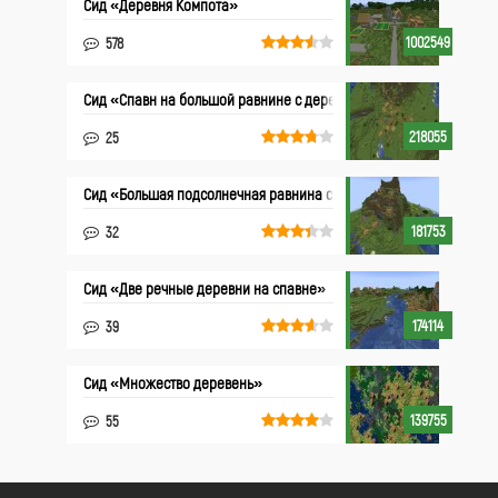
Сид «Деревня Компота»
1002549
578
Сид «Спавн на большой равнине с деревней»
218055
25
Сид «Большая подсолнечная равнина с деревней»
181753
32
Сид «Две речные деревни на спавне»
174114
39
Сид «Множество деревень»
139755
55