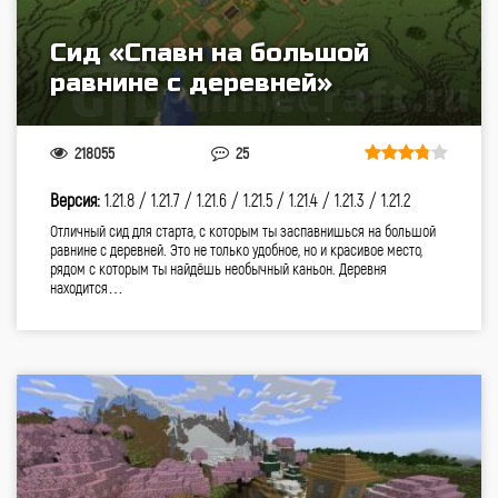
Сид «Спавн на большой
равнине с деревней»
218055
25
Версия:
1.21.8 /
1.21.7 /
1.21.6 /
1.21.5 /
1.21.4 /
1.21.3 /
1.21.2
Отличный сид для старта, с которым ты заспавнишься на большой
равнине с деревней. Это не только удобное, но и красивое место,
рядом с которым ты найдёшь необычный каньон. Деревня
находится…