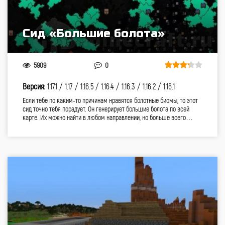
Сид «Большие болота»
5909
0
Версия:
1.17.1 /
1.17 /
1.16.5 /
1.16.4 /
1.16.3 /
1.16.2 /
1.16.1
Если тебе по каким-то причинам нравятся болотные биомы, то этот
сид точно тебя порадует. Он генерирует большие болота по всей
карте. Их можно найти в любом направлении, но больше всего…