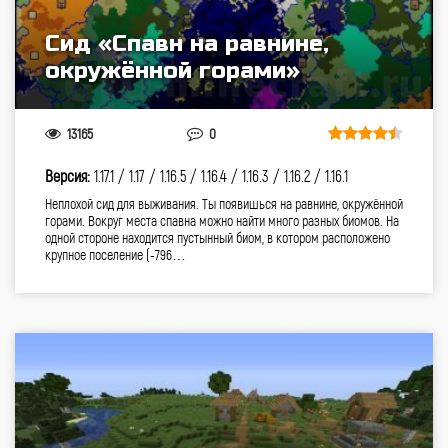
Сид «Спавн на равнине,
окружённой горами»
13165
0
Версия:
1.17.1 /
1.17 /
1.16.5 /
1.16.4 /
1.16.3 /
1.16.2 /
1.16.1
Неплохой сид для выживания. Ты появишься на равнине, окружённой
горами. Вокруг места спавна можно найти много разных биомов. На
одной стороне находится пустынный биом, в котором расположено
крупное поселение (-796…