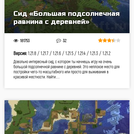
Сид «Большая подсолнечная
равнина с деревней»
181753
32
Версия:
1.21.8 /
1.21.7 /
1.21.6 /
1.21.5 /
1.21.4 /
1.21.3 /
1.21.2
Довольно интересный сид, с котором ты начнешь игру на очень
большой подсолнечной равнине с деревней. Это неплохое место для
постройки чего-то масштабного или просто для выживания в
красивой местности. Найти…