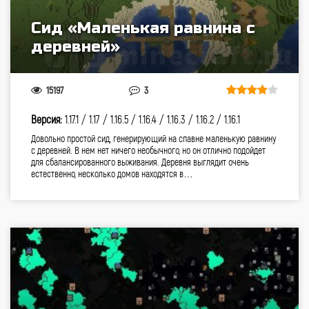
Сид «Маленькая равнина с
деревней»
15197
3
Версия:
1.17.1 /
1.17 /
1.16.5 /
1.16.4 /
1.16.3 /
1.16.2 /
1.16.1
Довольно простой сид, генерирующий на спавне маленькую равнину
с деревней. В нем нет ничего необычного, но он отлично подойдет
для сбалансированного выживания. Деревня выглядит очень
естественно, несколько домов находятся в…