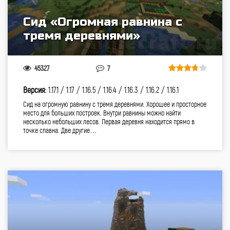
Сид «Огромная равнина с
тремя деревнями»
45327
7
Версия:
1.17.1 /
1.17 /
1.16.5 /
1.16.4 /
1.16.3 /
1.16.2 /
1.16.1
Сид на огромную равнину с тремя деревнями. Хорошее и просторное
место для больших построек. Внутри равнины можно найти
несколько небольших лесов. Первая деревня находится прямо в
точке спавна. Две другие…