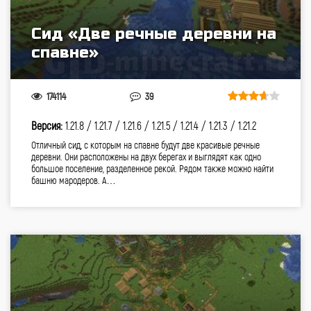
Сид «Две речные деревни на
спавне»
174114
39
Версия:
1.21.8 /
1.21.7 /
1.21.6 /
1.21.5 /
1.21.4 /
1.21.3 /
1.21.2
Отличный сид, с которым на спавне будут две красивые речные
деревни. Они расположены на двух берегах и выглядят как одно
большое поселение, разделенное рекой. Рядом также можно найти
башню мародеров. А…