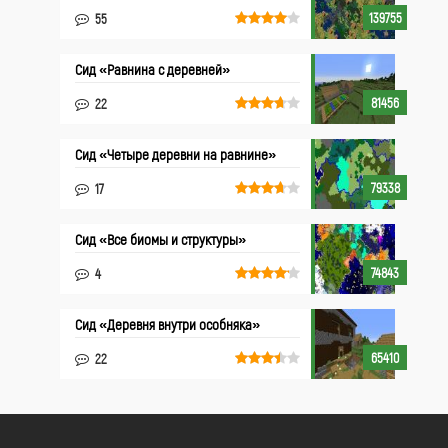
139755
55
Сид «Равнина с деревней»
81456
22
Сид «Четыре деревни на равнине»
79338
17
Cид «Все биомы и структуры»
74843
4
Сид «Деревня внутри особняка»
65410
22