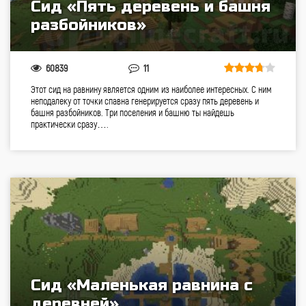
Сид «Пять деревень и башня
разбойников»
60839
11
Этот сид на равнину является одним из наиболее интересных. С ним
неподалеку от точки спавна генерируется сразу пять деревень и
башня разбойников. Три поселения и башню ты найдешь
практически сразу….
Сид «Маленькая равнина с
деревней»