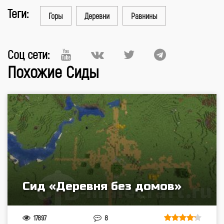
Теги:
Горы
Деревни
Равнины
Соц сети:
Похожие Сиды
Сид «Деревня без домов»
17897
8