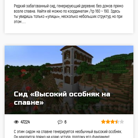
Редкий забагованный сид, генерирующий деревню без домов прямо
возле спавна. Найти её можно по координатам /tp 160 ~ 190. Здесь
ты увидишь только «улицы», несколько небольших структур, но при
этом…
Сид «Высокий особняк на
спавне»
47224
6
С этим сидом на спавне генерируется необычный высокий особняк.
Он находится прямо на краю уступа, поэтому его фундамент