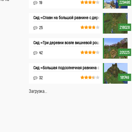
229496
19
Сид «Спавн на большой равнине с деревней»
218028
25
Сид «Три деревни возле вишневой рощи»
201225
42
Сид «Большая подсолнечная равнина с деревней»
181749
32
Загрузка...