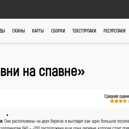
ДЫ
СКИНЫ
КАРТЫ
СБОРКИ
ТЕКСТУРПАКИ
РЕСУРСПАКИ
вни на спавне»
Средняя оцен
ни.
Они расположены на двух берегах и выглядят как одно большое поселе
оординатам 640 ~ -200 расположена еще одна деревня, которая стоит пря