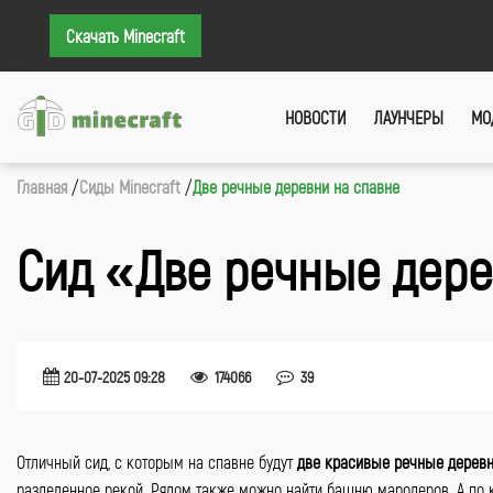
Скачать Minecraft
НОВОСТИ
ЛАУНЧЕРЫ
МО
Главная
Сиды Minecraft
Две речные деревни на спавне
Сид «Две речные дере
20-07-2025 09:28
174066
39
Отличный сид, с которым на спавне будут
две красивые речные дерев
разделенное рекой. Рядом также можно найти башню мародеров. А по к