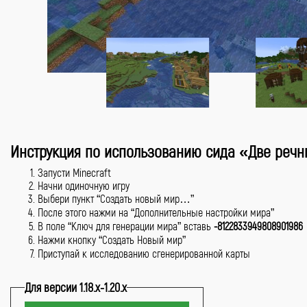
Инструкция по использованию сида «Две речн
Запусти Minecraft
Начни одиночную игру
Выбери пункт “Создать новый мир…”
После этого нажми на “Дополнительные настройки мира”
В поле “Ключ для генерации мира” вставь
-8122833949808901986
Нажми кнопку “Создать Новый мир”
Приступай к исследованию сгенерированной карты
Для версии 1.18.x-1.20.x