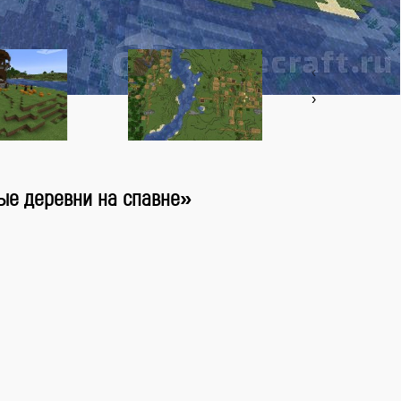
‹
›
ые деревни на спавне»