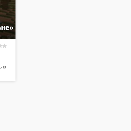
вне»
льно