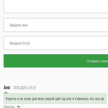
Оставить ком
Аня
01.10.2025 в 17:37
Короче я не знаю для яких версій цей сід але я з’явилась хто зна де
Ответить