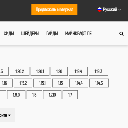
Предложить материал
Русский
СИДЫ
ШЕЙДЕРЫ
ГАЙДЫ
МАЙНКРАФТ ПЕ
.3
1.20.2
1.20.1
1.20
1.19.4
1.19.3
1.16
1.15.2
1.15.1
1.15
1.14.4
1.14.3
9
1.8.9
1.8
1.7.10
1.7
рите