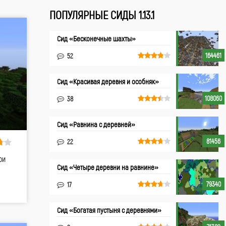
ПОПУЛЯРНЫЕ СИДЫ 1.13.1
Cид «Бесконечные шахты»
164461
52
Сид «Красивая деревня и особняк»
108060
38
Сид «Равнина с деревней»
81456
22
ри
Сид «Четыре деревни на равнине»
79340
17
Сид «Богатая пустыня с деревнями»