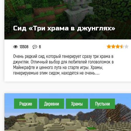
Сид «Три храма в джунглях»
13508
6
Очень редкий сид, который генерирует сразу три храма в
джунглях. Отличный выбор для любителей головоломок в
Майнкрафте и ценного лута на старте игры. Храмы,
генерируемые этим сидом, находятся не очень…
Редкие
Деревни
Храмы
Пустыни