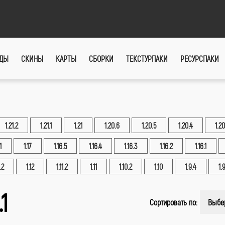
ДЫ
СКИНЫ
КАРТЫ
СБОРКИ
ТЕКСТУРПАКИ
РЕСУРСПАКИ
1.21.2
1.21.1
1.21
1.20.6
1.20.5
1.20.4
1.20
1
1.17
1.16.5
1.16.4
1.16.3
1.16.2
1.16.1
.2
1.12
1.11.2
1.11
1.10.2
1.10
1.9.4
1.
1
Сортировать по:
Выбе