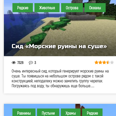
Редкие
Животные
Острова
Океаны
Сид «Морские руины на суше»
7326
3
Очень интересный сид, который генерирует морские руины на
суше. Ты появишься на небольшом острове рядом с такой
конструкцией, неподалеку можно заметить группу черепах.
Погружаясь под воду, ты обнаружишь еще больше…
Равнины
Пустыни
Храмы
Редкие