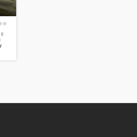
 с
я
у