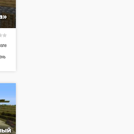
а»
озле
ень
ный