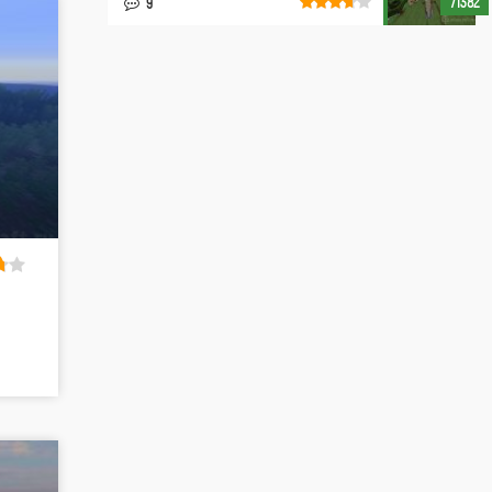
71382
9
м