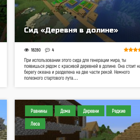
Сид «Деревня в долине»
18280
4
При использовании этого сида для генерации мира, ты
появишься рядом с красивой деревней в долине. Она стоит н
берегу океана и разделена на две части рекой. Немного
полезного стартового лута…
Равнины
Дома
Деревни
Редкие
Леса