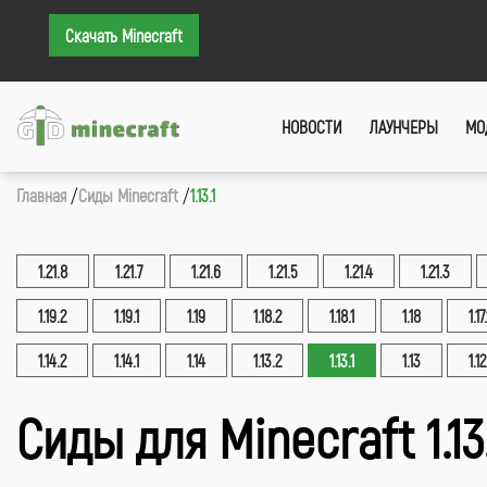
Скачать Minecraft
НОВОСТИ
ЛАУНЧЕРЫ
МО
Главная
Сиды Minecraft
1.13.1
1.21.8
1.21.7
1.21.6
1.21.5
1.21.4
1.21.3
1.19.2
1.19.1
1.19
1.18.2
1.18.1
1.18
1.17.
1.14.2
1.14.1
1.14
1.13.2
1.13.1
1.13
1.12
Сиды для Minecraft 1.13.