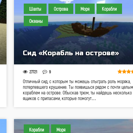
Шахты
Острова
Моря
Корабли
Океаны
Сид «Корабль на острове»
27721
9
Отличный сид, с которым ты можешь отыграть роль моряка,
потерпевшего крушение. Ты появишься рядом с почти целы
кораблем на острове. Обыскав трюм, ты найдешь несколько
ящиков с припасами, которые помогут…
Корабли
Моря