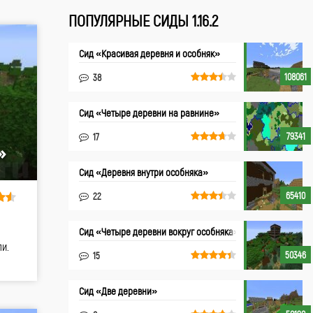
ПОПУЛЯРНЫЕ СИДЫ 1.16.2
Сид «Красивая деревня и особняк»
108061
38
Сид «Четыре деревни на равнине»
79341
17
»
Сид «Деревня внутри особняка»
65410
22
Сид «Четыре деревни вокруг особняка»
и.
50346
15
Сид «Две деревни»