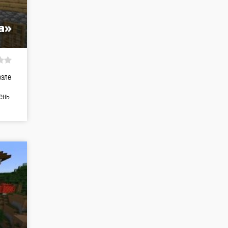
а»
озле
ень