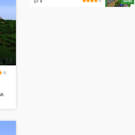
50190
0
е,