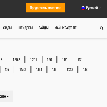
Предложить материал
Русский
СИДЫ
ШЕЙДЕРЫ
ГАЙДЫ
МАЙНКРАФТ ПЕ
.3
1.20.2
1.20.1
1.20
1.17.1
1.17
1.14
1.13.2
1.13.1
1.13
1.12.2
1.12
рите