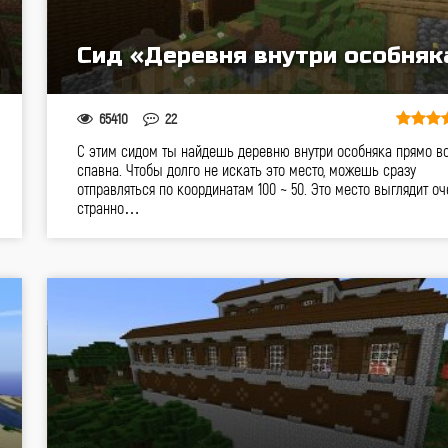
Сид «Деревня внутри особняк
65410
22
С этим сидом ты найдешь деревню внутри особняка прямо в
спавна. Чтобы долго не искать это место, можешь сразу
отправляться по координатам 100 ~ 50. Это место выглядит оч
странно…