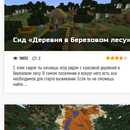
Сид «Деревня в березовом лесу
16853
2
С этим сидом ты начнешь игру рядом с красивой деревней в
березовом лесу. В самом поселении и вокруг него есть все
необходимое для старта выживания. Если ты не сможешь
найти…