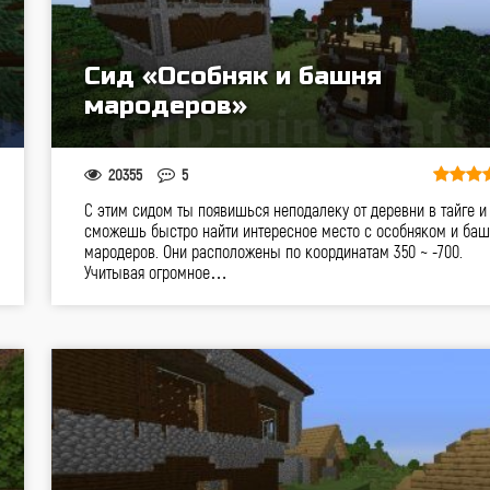
Сид «Особняк и башня
мародеров»
20355
5
С этим сидом ты появишься неподалеку от деревни в тайге и
сможешь быстро найти интересное место с особняком и ба
мародеров. Они расположены по координатам 350 ~ -700.
Учитывая огромное…