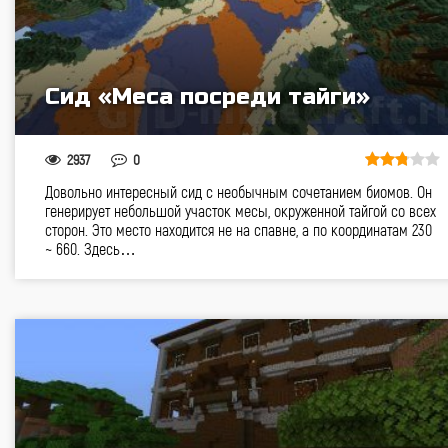
Сид «Меса посреди тайги»
2937
0
Довольно интересный сид с необычным сочетанием биомов. Он
генерирует небольшой участок месы, окруженной тайгой со всех
сторон. Это место находится не на спавне, а по координатам 230
~ 660. Здесь…