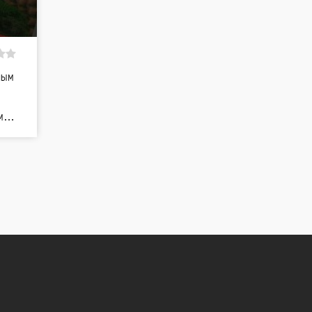
ным
сем…