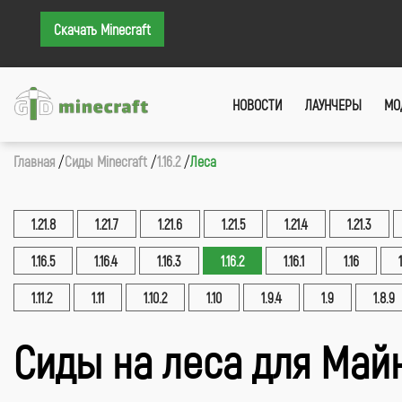
Скачать Minecraft
НОВОСТИ
ЛАУНЧЕРЫ
МО
Главная
Сиды Minecraft
1.16.2
Леса
1.21.8
1.21.7
1.21.6
1.21.5
1.21.4
1.21.3
1.16.5
1.16.4
1.16.3
1.16.2
1.16.1
1.16
1.11.2
1.11
1.10.2
1.10
1.9.4
1.9
1.8.9
Сиды на леса для Майн