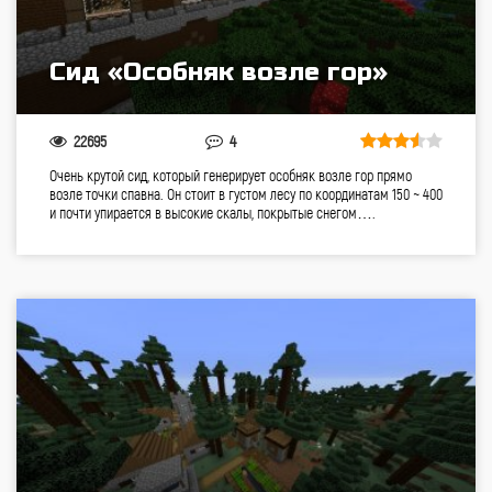
Сид «Особняк возле гор»
22695
4
Очень крутой сид, который генерирует особняк возле гор прямо
возле точки спавна. Он стоит в густом лесу по координатам 150 ~ 400
и почти упирается в высокие скалы, покрытые снегом….