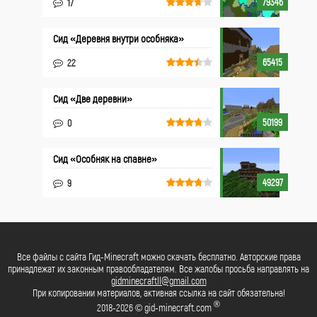
79346
17
Сид «Деревня внутри особняка»
65415
22
Сид «Две деревни»
50199
0
Сид «Особняк на спавне»
49297
9
Все файлы с сайта Гид-Minecraft можно скачать бесплатно. Авторские права
принадлежат их законным правообладателям. Все жалобы просьба направлять на
gidminecraftll@gmail.com
При копировании материалов, активная ссылка на сайт обязательна!
®
2018-2026 © gid-minecraft.com