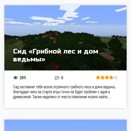
Сид «Грибной лес и дом
ведьмы»
2811
0
Сид заспавнит тебя возле огромного грибного леса и дома ведьмы,
благодаря чему на старте игры точно не будет проблем с едой и
древесиной. Также недалеко от места появления можно найти…