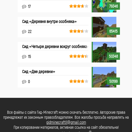
79346
17
Сид «Деревня внутри особняка»
65415
22
Сид «Четыре деревни вокруг особняка»
50348
15
Сид «Две деревни»
50199
0
Все файлы с сайта Гид-Minecraft можно скачать бесплатно. Авторские права
принадлежат их законным правообладателям. Все жалобы просьба направлять на
gidminecraftll@gmail.com
При копировании материалов, активная ссылка на сайт обязательна!
®