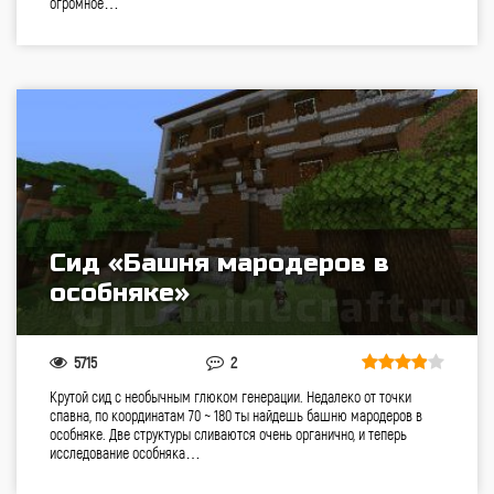
огромное…
Cид «Башня мародеров в
особняке»
5715
2
Крутой сид с необычным глюком генерации. Недалеко от точки
спавна, по координатам 70 ~ 180 ты найдешь башню мародеров в
особняке. Две структуры сливаются очень органично, и теперь
исследование особняка…