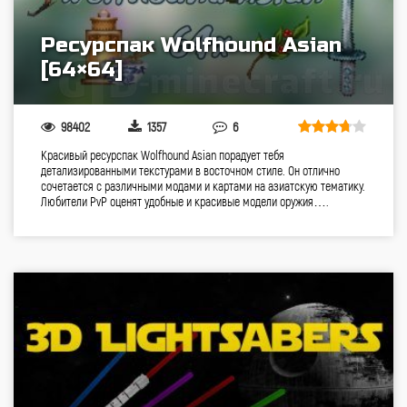
Ресурспак Wolfhound Asian
[64×64]
98402
1357
6
Красивый ресурспак Wolfhound Asian порадует тебя
детализированными текстурами в восточном стиле. Он отлично
сочетается с различными модами и картами на азиатскую тематику.
Любители PvP оценят удобные и красивые модели оружия….