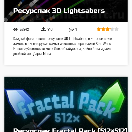
Ресурспак 3D Lightsabers
38942
910
1
Каждый фанат оценит ресурспак 3D Lightsabers, в котором мечи
заменяются на оружие самых известных персонажей Star Wars.
Используй световые мечи Люка Скайуокера, Кайло Рена и даже
двойной меч Дарта Мола….
Ресурспак Fractal Pack [512×512]