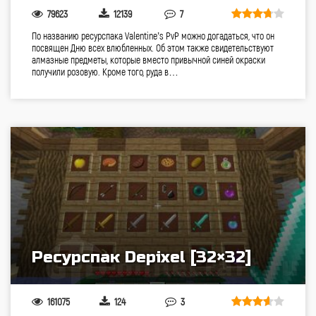
79623
12139
7
По названию ресурспака Valentine’s PvP можно догадаться, что он
посвящен Дню всех влюбленных. Об этом также свидетельствуют
алмазные предметы, которые вместо привычной синей окраски
получили розовую. Кроме того, руда в…
Ресурспак Depixel [32×32]
161075
124
3