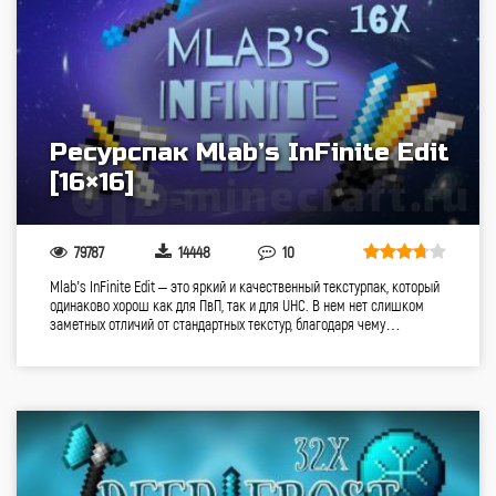
Ресурспак Mlab’s InFinite Edit
[16×16]
79787
14448
10
Mlab’s InFinite Edit – это яркий и качественный текстурпак, который
одинаково хорош как для ПвП, так и для UHC. В нем нет слишком
заметных отличий от стандартных текстур, благодаря чему…