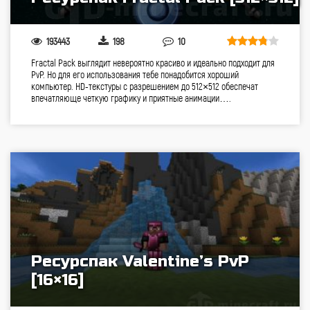
193443
198
10
Fractal Pack выглядит невероятно красиво и идеально подходит для
PvP. Но для его использования тебе понадобится хороший
компьютер. HD-текстуры с разрешением до 512×512 обеспечат
впечатляюще четкую графику и приятные анимации….
Ресурспак Valentine’s PvP
[16×16]