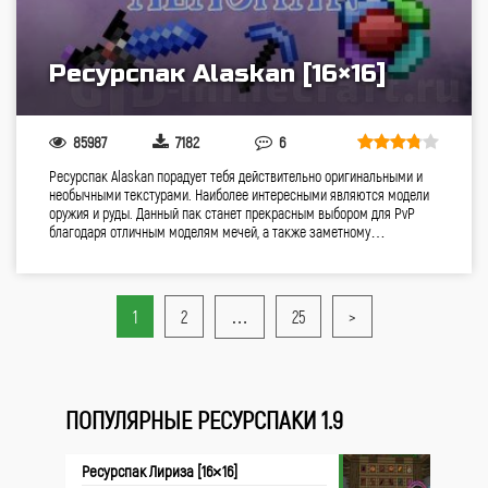
Ресурспак Alaskan [16×16]
85987
7182
6
Ресурспак Alaskan порадует тебя действительно оригинальными и
необычными текстурами. Наиболее интересными являются модели
оружия и руды. Данный пак станет прекрасным выбором для PvP
благодаря отличным моделям мечей, а также заметному…
1
2
…
25
>
ПОПУЛЯРНЫЕ РЕСУРСПАКИ 1.9
Ресурспак Лириза [16×16]