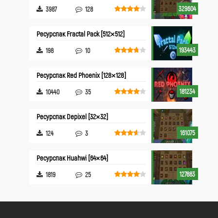
329604
3987
128
Ресурспак Fractal Pack [512×512]
193443
198
10
Ресурспак Red Phoenix [128×128]
181234
10440
35
Ресурспак Depixel [32×32]
161075
124
3
Ресурспак Huahwi [64×64]
127883
1819
25