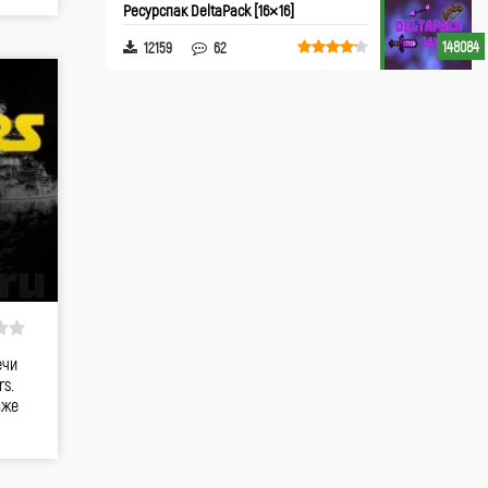
Ресурспак DeltaPack [16×16]
148084
12159
62
ечи
s.
аже