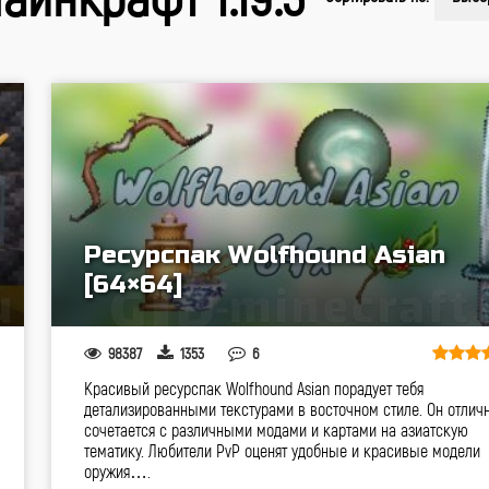
Ресурспак Wolfhound Asian
[64×64]
98387
1353
6
Красивый ресурспак Wolfhound Asian порадует тебя
детализированными текстурами в восточном стиле. Он отлич
сочетается с различными модами и картами на азиатскую
тематику. Любители PvP оценят удобные и красивые модели
оружия….