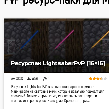
Ресурспак LightsaberPvP [16×16]
37237
8981
1
Ресурспак LightsaberPvP заменяет стандартное оружие в
Майнкрафте на световые мечи, которые идеально подходят для
сражений. Тонкие и прямые модели не закрывают экран и
позволяют хорошо рассчитать удар. Кроме того, при…