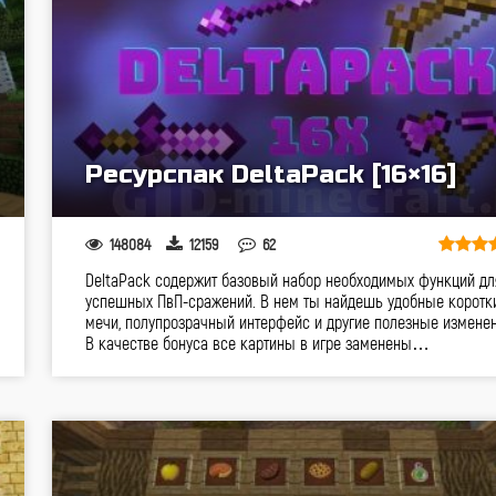
Ресурспак DeltaPack [16×16]
148084
12159
62
DeltaPack содержит базовый набор необходимых функций дл
успешных ПвП-сражений. В нем ты найдешь удобные коротк
мечи, полупрозрачный интерфейс и другие полезные изменен
В качестве бонуса все картины в игре заменены…