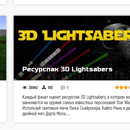
Ресурспак 3D Lightsabers
38942
910
1
Каждый фанат оценит ресурспак 3D Lightsabers, в котором м
заменяются на оружие самых известных персонажей Star War
Используй световые мечи Люка Скайуокера, Кайло Рена и д
двойной меч Дарта Мола….