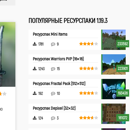
ПОПУЛЯРНЫЕ РЕСУРСПАКИ 1.19.3
Ресурспак Mini Items
233592
1781
9
Ресурспак Warriors PVP [16×16]
223901
1243
15
Ресурспак Fractal Pack [512×512]
193436
192
10
Ресурспак Depixel [32×32]
но
161072
124
3