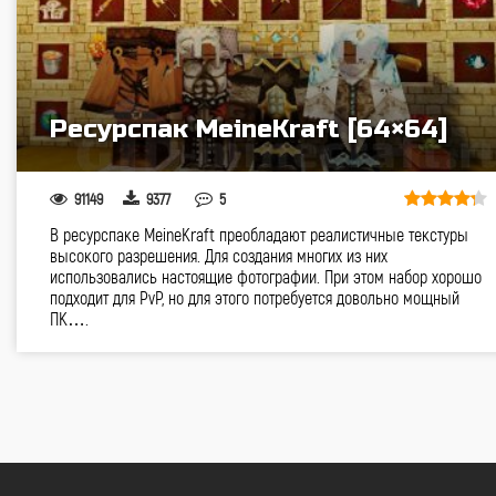
Ресурспак MeineKraft [64×64]
91149
9377
5
В ресурспаке MeineKraft преобладают реалистичные текстуры
высокого разрешения. Для создания многих из них
использовались настоящие фотографии. При этом набор хорошо
подходит для PvP, но для этого потребуется довольно мощный
ПК….