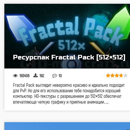
Ресурспак Fractal Pack [512×512]
193436
192
10
Fractal Pack выглядит невероятно красиво и идеально подходит
для PvP. Но для его использования тебе понадобится хороший
компьютер. HD-текстуры с разрешением до 512×512 обеспечат
впечатляюще четкую графику и приятные анимации….