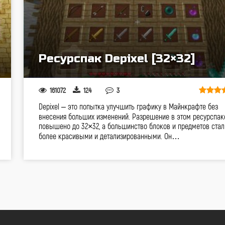
Ресурспак Depixel [32×32]
161072
124
3
Depixel – это попытка улучшить графику в Майнкрафте без
внесения больших изменений. Разрешение в этом ресурспак
повышено до 32×32, а большинство блоков и предметов стал
более красивыми и детализированными. Он…