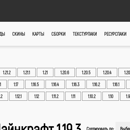
ДЫ
СКИНЫ
КАРТЫ
СБОРКИ
ТЕКСТУРПАКИ
РЕСУРСПАКИ
1.21.2
1.21.1
1.21
1.20.6
1.20.5
1.20.4
1.20
1
1.17
1.16.5
1.16.4
1.16.3
1.16.2
1.16.1
.2
1.12.1
1.12
1.11.2
1.11
1.10.2
1.10
1.9
айнкрафт 1.19.3
Сортировать по:
Выбе