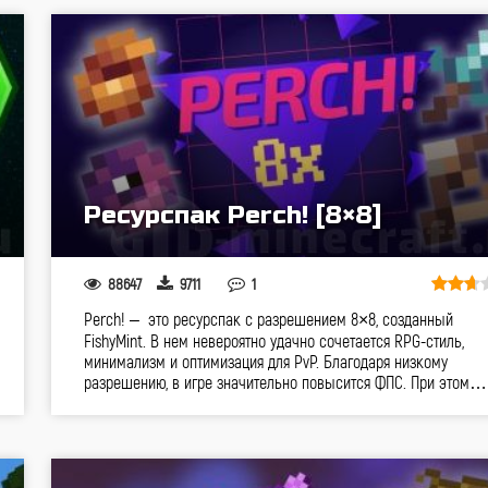
Ресурспак Perch! [8×8]
88647
9711
1
Perch! – это ресурспак с разрешением 8×8, созданный
FishyMint. В нем невероятно удачно сочетается RPG-стиль,
минимализм и оптимизация для PvP. Благодаря низкому
разрешению, в игре значительно повысится ФПС. При этом…