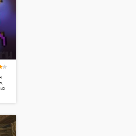
я
ие
ия.