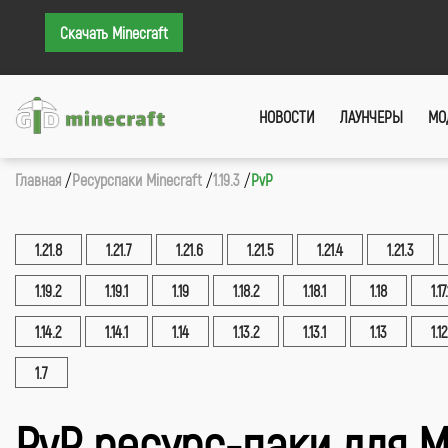
Скачать Minecraft
НОВОСТИ
ЛАУНЧЕРЫ
МО
Главная
Ресурспаки Minecraft
1.19.3
PvP
1.21.8
1.21.7
1.21.6
1.21.5
1.21.4
1.21.3
1.19.2
1.19.1
1.19
1.18.2
1.18.1
1.18
1.17.
1.14.2
1.14.1
1.14
1.13.2
1.13.1
1.13
1.12
1.7
PvP ресурс-паки для М