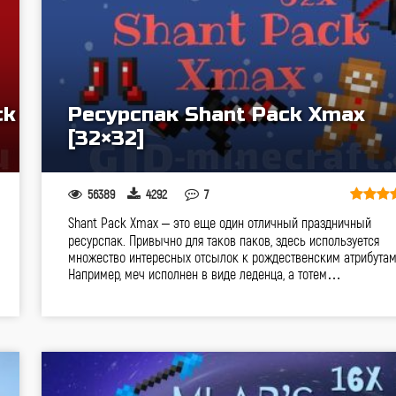
ck
Ресурспак Shant Pack Xmax
[32×32]
56389
4292
7
Shant Pack Xmax – это еще один отличный праздничный
ресурспак. Привычно для таков паков, здесь используется
множество интересных отсылок к рождественским атрибутам
Например, меч исполнен в виде леденца, а тотем…