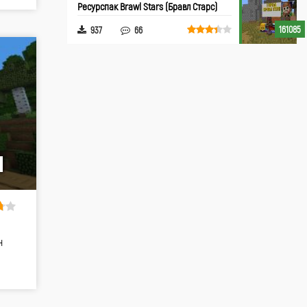
Ресурспак Brawl Stars (Бравл Старс)
161085
937
66
]
н