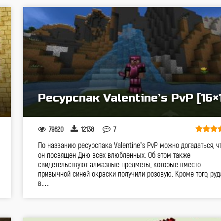
Ресурспак Valentine’s PvP [16×
79620
12138
7
По названию ресурспака Valentine’s PvP можно догадаться, ч
он посвящен Дню всех влюбленных. Об этом также
свидетельствуют алмазные предметы, которые вместо
привычной синей окраски получили розовую. Кроме того, руд
в…