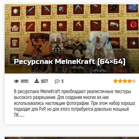
Ресурспак MeineKraft [64×64]
91151
9377
5
В ресурспаке MeineKraft преобладают реалистичные текстуры
высокого разрешения. Для создания многих из них
использовались настоящие фотографии. При этом набор хорошо
подходит для PvP, но для этого потребуется довольно мощный
ПК….