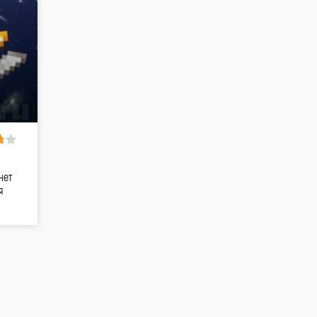
нет
я