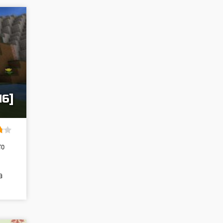
16]
то
а