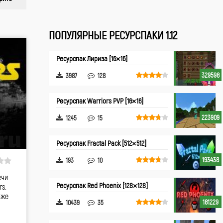
ПОПУЛЯРНЫЕ РЕСУРСПАКИ 1.12
Ресурспак Лириза [16×16]
329598
3987
128
Ресурспак Warriors PVP [16×16]
223909
1245
15
Ресурспак Fractal Pack [512×512]
193438
193
10
ечи
Ресурспак Red Phoenix [128×128]
s.
аже
181229
10439
35