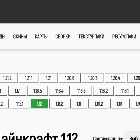
ДЫ
СКИНЫ
КАРТЫ
СБОРКИ
ТЕКСТУРПАКИ
РЕСУРСПАКИ
1.21.2
1.21.1
1.21
1.20.6
1.20.5
1.20.4
1.20
1
1.17
1.16.5
1.16.4
1.16.3
1.16.2
1.16.1
.2
1.12.1
1.12
1.11.2
1.11
1.10.2
1.10
1.9
айнкрафт 1.12
Сортировать по:
Выбе