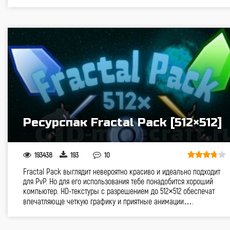
Ресурспак Fractal Pack [512×512]
193438
193
10
Fractal Pack выглядит невероятно красиво и идеально подходит
для PvP. Но для его использования тебе понадобится хороший
компьютер. HD-текстуры с разрешением до 512×512 обеспечат
впечатляюще четкую графику и приятные анимации….