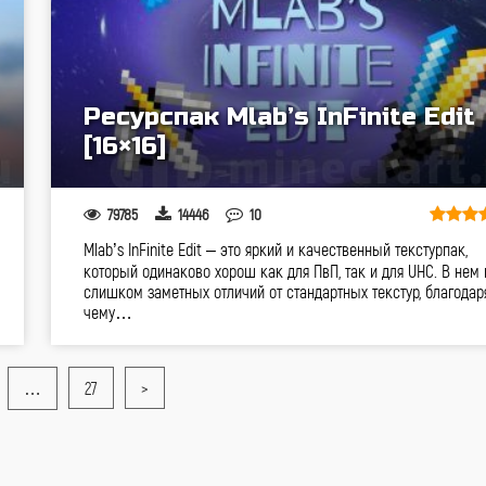
Ресурспак Mlab’s InFinite Edit
[16×16]
79785
14446
10
Mlab’s InFinite Edit – это яркий и качественный текстурпак,
который одинаково хорош как для ПвП, так и для UHC. В нем 
слишком заметных отличий от стандартных текстур, благодар
чему…
…
27
>