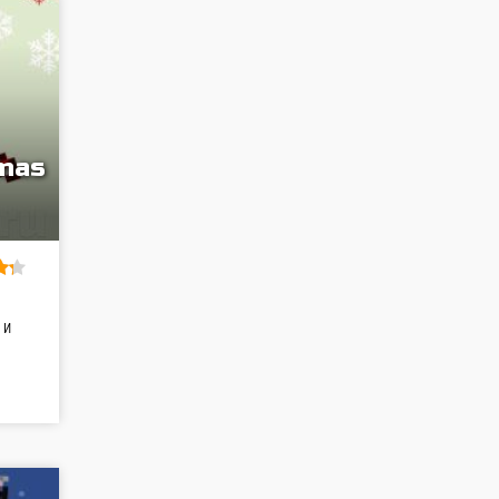
tmas
 и