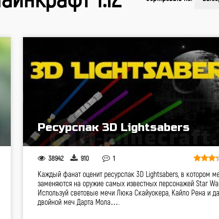
Ресурспак 3D Lightsabers
38942
910
1
Каждый фанат оценит ресурспак 3D Lightsabers, в котором м
заменяются на оружие самых известных персонажей Star War
Используй световые мечи Люка Скайуокера, Кайло Рена и д
двойной меч Дарта Мола….