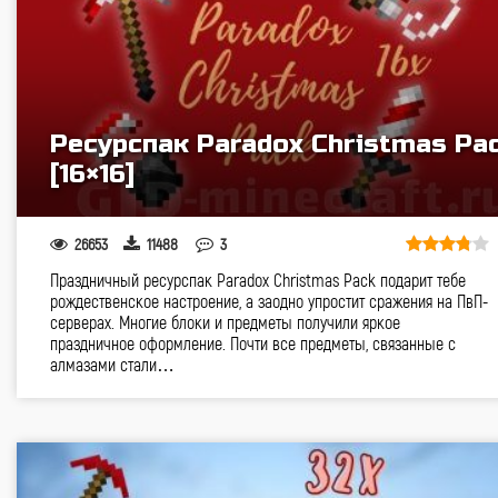
Ресурспак Paradox Christmas Pa
[16×16]
26653
11488
3
Праздничный ресурспак Paradox Christmas Pack подарит тебе
рождественское настроение, а заодно упростит сражения на ПвП-
серверах. Многие блоки и предметы получили яркое
праздничное оформление. Почти все предметы, связанные с
алмазами стали…