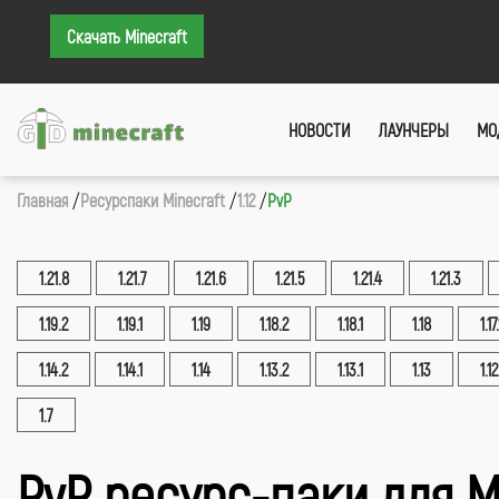
Скачать Minecraft
НОВОСТИ
ЛАУНЧЕРЫ
МО
Главная
Ресурспаки Minecraft
1.12
PvP
1.21.8
1.21.7
1.21.6
1.21.5
1.21.4
1.21.3
1.19.2
1.19.1
1.19
1.18.2
1.18.1
1.18
1.17.
1.14.2
1.14.1
1.14
1.13.2
1.13.1
1.13
1.12
1.7
PvP ресурс-паки для М