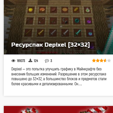
Ресурспак Depixel [32×32]
161073
124
3
Depixel – это попытка улучшить графику в Майнкрафте без
внесения больших изменений. Разрешение в этом ресурспаке
повышено до 32×32, а большинство блоков и предметов стали
более красивыми и детализированными. Он…