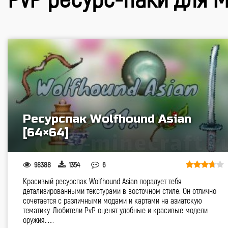
Ресурспак Wolfhound Asian
[64×64]
98388
1354
6
Красивый ресурспак Wolfhound Asian порадует тебя
детализированными текстурами в восточном стиле. Он отлично
сочетается с различными модами и картами на азиатскую
тематику. Любители PvP оценят удобные и красивые модели
оружия….