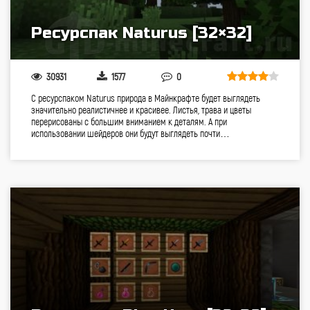
Ресурспак Naturus [32×32]
30931
1577
0
С ресурспаком Naturus природа в Майнкрафте будет выглядеть
значительно реалистичнее и красивее. Листья, трава и цветы
перерисованы с большим вниманием к деталям. А при
использовании шейдеров они будут выглядеть почти…