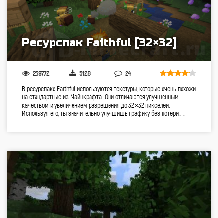
Ресурспак Faithful [32×32]
239772
5128
24
В ресурспаке Faithful используются текстуры, которые очень похожи
на стандартные из Майнкрафта. Они отличаются улучшенным
качеством и увеличением разрешения до 32×32 пикселей.
Используя его, ты значительно улучшишь графику без потери…