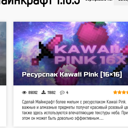
Ресурспак Kawaii Pink [16×16]
89062
11882
4
Сделай Майнкрафт более милым с ресурспаком Kawaii Pink.
важные и алмазные предметы получат красивый розовый цве
также здесь используются впечатляющие текстуры неба. При
этом он может быть довольно эффективным…