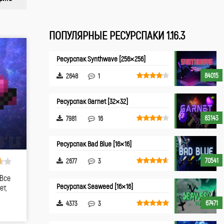
ПОПУЛЯРНЫЕ РЕСУРСПАКИ 1.16.3
Ресурспак Synthwave [256×256]
84015
2648
1
Ресурспак Garnet [32×32]
83143
7981
16
Ресурспак Bad Blue [16×16]
70541
2677
3
 Все
Ресурспак Seaweed [16×16]
т,
67471
4373
3