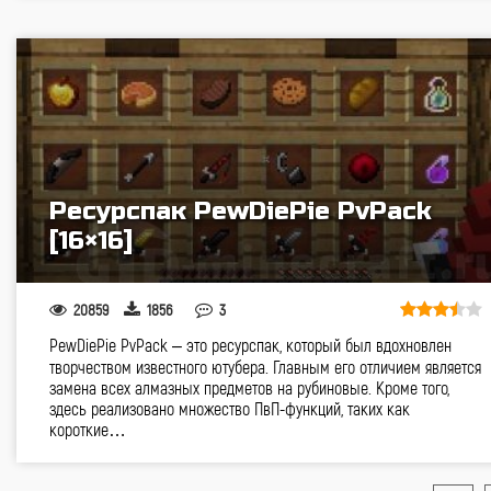
Ресурспак PewDiePie PvPack
[16×16]
20859
1856
3
PewDiePie PvPack – это ресурспак, который был вдохновлен
творчеством известного ютубера. Главным его отличием является
замена всех алмазных предметов на рубиновые. Кроме того,
здесь реализовано множество ПвП-функций, таких как
короткие…