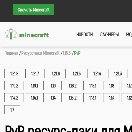
Скачать Minecraft
НОВОСТИ
ЛАУНЧЕРЫ
МО
Главная
Ресурспаки Minecraft
1.16.3
PvP
1.21.8
1.21.7
1.21.6
1.21.5
1.21.4
1.21.3
1.19.2
1.19.1
1.19
1.18.2
1.18.1
1.18
1.17.
1.14.2
1.14.1
1.14
1.13.2
1.13.1
1.13
1.12
1.7
PvP ресурс-паки для М