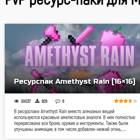
Ресурспак Amethyst Rain [16×16]
30037
926
6
В ресурспаке Amethyst Rain вместо алмазных вещей
используются красивые аметистовые аналоги. В нем полностью
перерисована вся броня, оружие и инструменты. Также были
улучшены анимации, в том числе добавлен низкий огонь,…