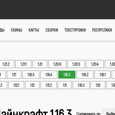
ДЫ
СКИНЫ
КАРТЫ
СБОРКИ
ТЕКСТУРПАКИ
РЕСУРСПАКИ
1.21.2
1.21.1
1.21
1.20.6
1.20.5
1.20.4
1.20
1
1.17
1.16.5
1.16.4
1.16.3
1.16.2
1.16.1
.2
1.12.1
1.12
1.11.2
1.11
1.10.2
1.10
1.9
айнкрафт 1.16.3
Сортировать по:
Выбе