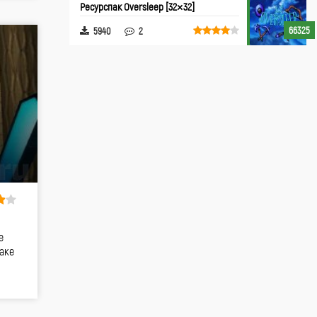
Ресурспак Oversleep [32×32]
66325
5940
2
е
аке