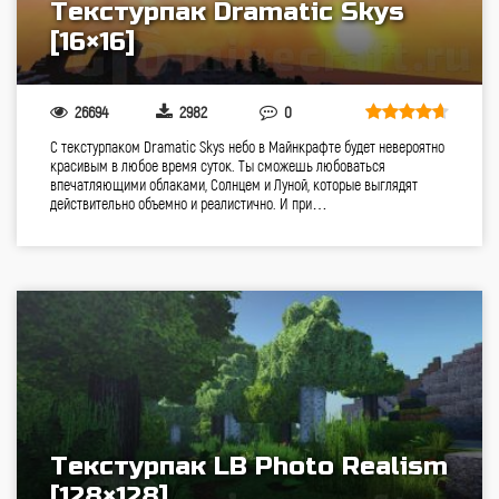
Текстурпак Dramatic Skys
[16×16]
26694
2982
0
С текстурпаком Dramatic Skys небо в Майнкрафте будет невероятно
красивым в любое время суток. Ты сможешь любоваться
впечатляющими облаками, Солнцем и Луной, которые выглядят
действительно объемно и реалистично. И при…
Текстурпак LB Photo Realism
[128×128]