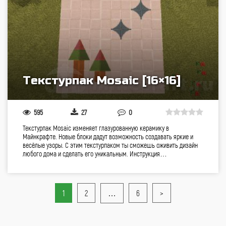
Текстурпак Mosaic [16×16]
595
27
0
Текстурпак Mosaic изменяет глазурованную керамику в
Майнкрафте. Новые блоки дадут возможность создавать яркие и
весёлые узоры. С этим текстурпаком ты сможешь оживить дизайн
любого дома и сделать его уникальным. Инструкция…
1
2
…
6
>