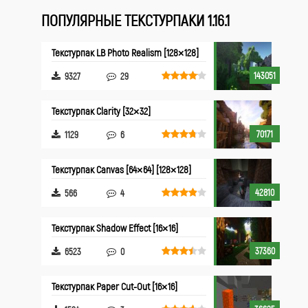
ПОПУЛЯРНЫЕ ТЕКСТУРПАКИ 1.16.1
Текстурпак LB Photo Realism [128×128]
143051
9327
29
Текстурпак Clarity [32×32]
70171
1129
6
Текстурпак Canvas [64×64] [128×128]
42810
566
4
Текстурпак Shadow Effect [16×16]
37360
6523
0
Текстурпак Paper Cut-Out [16×16]