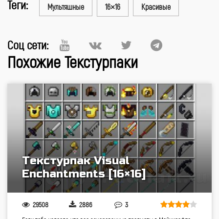
Теги:
Мультяшные
16×16
Красивые
Соц сети:
Похожие Текстурпаки
Текстурпак Visual
Enchantments [16×16]
29508
2886
3