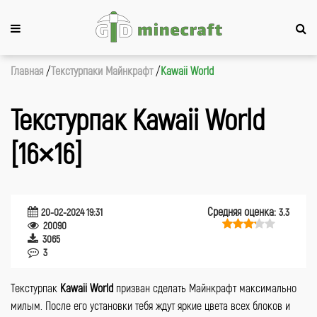
Главная
Текстурпаки Майнкрафт
Kawaii World
Текстурпак Kawaii World
[16×16]
Средняя оценка:
20-02-2024 19:31
3.3
20090
3065
3
Текстурпак
Kawaii World
призван сделать Майнкрафт максимально
милым. После его установки тебя ждут яркие цвета всех блоков и