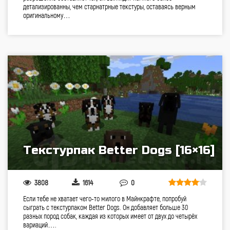
детализированны, чем старнатрные текстуры, оставаясь верным
оригинальному…
Текстурпак Better Dogs [16×16]
3808
1614
0
Если тебе не хватает чего-то милого в Майнкрафте, попробуй
сыграть с текстурпаком Better Dogs. Он добавляет больше 30
разных пород собак, каждая из которых имеет от двух до четырёх
вариаций….