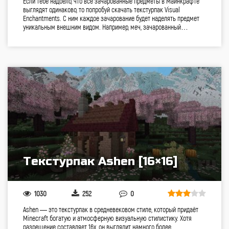
Если тебе надоело, что все зачарованные предметы в Майнкрафте
выглядят одинаково, то попробуй скачать текстурпак Visual
Enchantments. С ним каждое зачарование будет наделять предмет
уникальным внешним видом. Например, меч, зачарованный…
Текстурпак Ashen [16×16]
1030
252
0
Ashen — это текстурпак в средневековом стиле, который придаёт
Minecraft богатую и атмосферную визуальную стилистику. Хотя
разрешение составляет 16x, он выглядит намного более