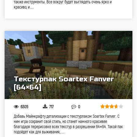
также инструменты. Все вокруг будет выглядеть очень ярко и
красиво, и…
Текстурпак Soartex Fanver
[64×64]
6305
717
0
Добавь Майнкрафту детализации с текстурпаком Soartex Fanver. С
ним игра сохранит свой стиль, но станет намного красивее
благодаря перерисовке всех текстур в разрешении 64×64. Такой пак
подойдет как для выживания,…