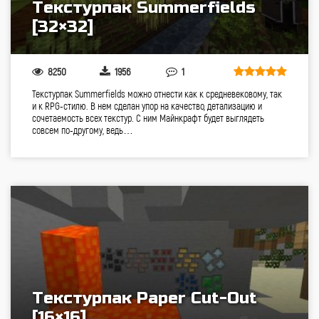
Текстурпак Summerfields
[32×32]
8250
1956
1
Текстурпак Summerfields можно отнести как к средневековому, так
и к RPG-стилю. В нем сделан упор на качество, детализацию и
сочетаемость всех текстур. С ним Майнкрафт будет выглядеть
совсем по-другому, ведь…
Текстурпак Paper Cut-Out
[16×16]