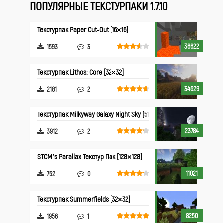
ПОПУЛЯРНЫЕ ТЕКСТУРПАКИ 1.7.10
Текстурпак Paper Cut-Out [16×16]
36622
1593
3
Текстурпак Lithos: Core [32×32]
34629
2181
2
Текстурпак Milkyway Galaxy Night Sky [512×512]
23784
3912
2
STCM’s Parallax Текстур Пак [128×128]
11021
752
0
Текстурпак Summerfields [32×32]
8250
1956
1