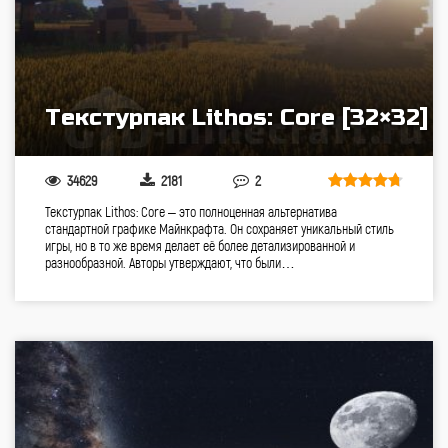
Текстурпак Lithos: Core [32×32]
34629
2181
2
Текстурпак Lithos: Core – это полноценная альтернатива
стандартной графике Майнкрафта. Он сохраняет уникальный стиль
игры, но в то же время делает её более детализированной и
разнообразной. Авторы утверждают, что были…