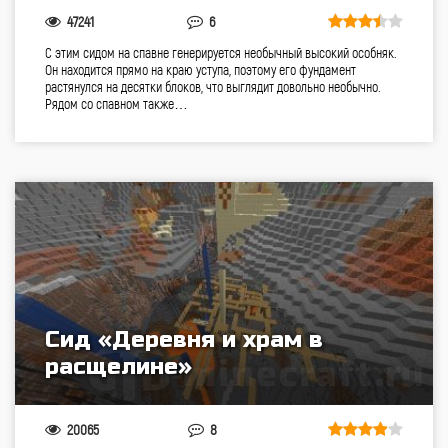
47241
6
С этим сидом на спавне генерируется необычный высокий особняк.
Он находится прямо на краю уступа, поэтому его фундамент
растянулся на десятки блоков, что выглядит довольно необычно.
Рядом со спавном также…
Сид «Деревня и храм в
расщелине»
20065
8