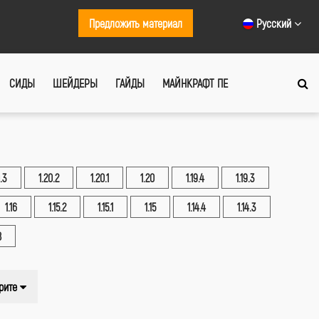
Предложить материал
Русский
СИДЫ
ШЕЙДЕРЫ
ГАЙДЫ
МАЙНКРАФТ ПЕ
.3
1.20.2
1.20.1
1.20
1.19.4
1.19.3
1.16
1.15.2
1.15.1
1.15
1.14.4
1.14.3
8
рите