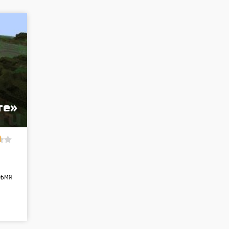
те»
рьмя