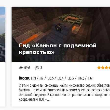
Сид «Каньон с подземной
крепостью»
9447
3
Версия:
1.17.1 /
1.17 /
1.16.5 /
1.16.4 /
1.16.3 /
1.16.2 /
1.16.1
С этим сидом ты сможешь найти множество редких объектов
биомов. Но самым интересным местом здесь является каньо
открытой подземной крепостью. Он расположен на острове п
координатам 1150 ~…