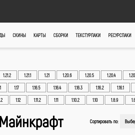
ДЫ
СКИНЫ
КАРТЫ
СБОРКИ
ТЕКСТУРПАКИ
РЕСУРСПАКИ
1.21.2
1.21.1
1.21
1.20.6
1.20.5
1.20.4
1.20
1
1.17
1.16.5
1.16.4
1.16.3
1.16.2
1.16.1
.2
1.12
1.11.2
1.11
1.10.2
1.10
1.8.9
1.
 Майнкрафт
Сортировать по:
Выбе