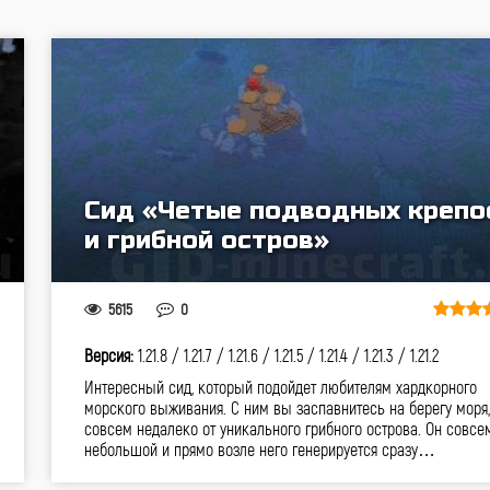
Сид «Четые подводных крепо
и грибной остров»
5615
0
Версия:
1.21.8 /
1.21.7 /
1.21.6 /
1.21.5 /
1.21.4 /
1.21.3 /
1.21.2
Интересный сид, который подойдет любителям хардкорного
морского выживания. С ним вы заспавнитесь на берегу моря,
совсем недалеко от уникального грибного острова. Он совсе
небольшой и прямо возле него генерируется сразу…