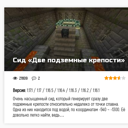
Сид «Две подземные крепости»
21609
2
Версия:
1.17.1 /
1.17 /
1.16.5 /
1.16.4 /
1.16.3 /
1.16.2 /
1.16.1
Очень насыщенный сид, который генерирует сразу две
подземные крепости относительно недалеко от точки спавна.
Одна из них находится под водой, по координатам -540 ~ -1300. Её
довольно легко найти, ведь…