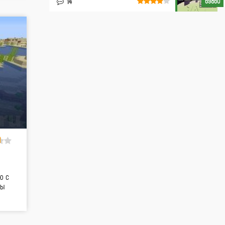
69860
14
ю с
ты