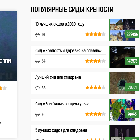
ПОПУЛЯРНЫЕ СИДЫ КРЕПОСТИ
10 лучших сидов в 2020 году
229496
19
Сид «Крепость и деревня на спавне»
сти
143578
54
Лучший сид для спидрана
76561
38
Cид «Все биомы и структуры»
74843
4
м
5 лучших сидов для спидрана