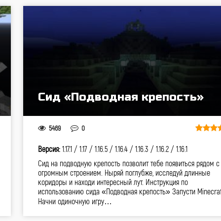
Сид «Подводная крепость»
5469
0
Версия:
1.17.1 /
1.17 /
1.16.5 /
1.16.4 /
1.16.3 /
1.16.2 /
1.16.1
Сид на подводную крепость позволит тебе появиться рядом с
огромным строением. Ныряй поглубже, исследуй длинные
коридоры и находи интересный лут. Инструкция по
использованию сида «Подводная крепость» Запусти Minecra
Начни одиночную игру…