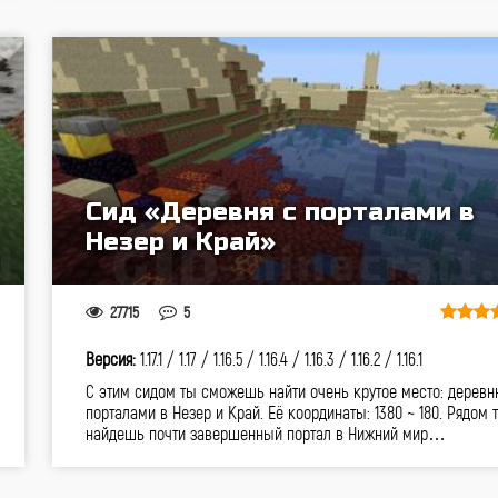
Сид «Деревня с порталами в
Незер и Край»
27715
5
Версия:
1.17.1 /
1.17 /
1.16.5 /
1.16.4 /
1.16.3 /
1.16.2 /
1.16.1
С этим сидом ты сможешь найти очень крутое место: деревн
порталами в Незер и Край. Её координаты: 1380 ~ 180. Рядом 
найдешь почти завершенный портал в Нижний мир…