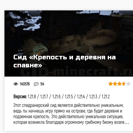
Сид «Крепость и деревня на
спавне»
143578
54
Версия:
1.21.8 /
1.21.7 /
1.21.6 /
1.21.5 /
1.21.4 /
1.21.3 /
1.21.2
Этот спидранерский сид является действительно уникальным,
ведь ты начнешь игру прямо на острове, где будет деревня и
подземная крепость. Это действительно уникальная ситуация,
которая возникла благодаря огромному грибному биому возле…