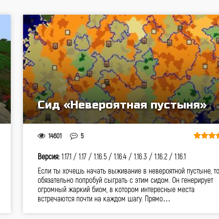
Сид «Невероятная пустыня»
14601
5
Версия:
1.17.1 /
1.17 /
1.16.5 /
1.16.4 /
1.16.3 /
1.16.2 /
1.16.1
Если ты хочешь начать выживание в невероятной пустыне, т
обязательно попробуй сыграть с этим сидом. Он генерирует
огромный жаркий биом, в котором интересные места
встречаются почти на каждом шагу. Прямо…