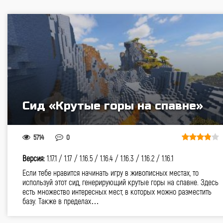
Сид «Крутые горы на спавне»
5714
0
Версия:
1.17.1 /
1.17 /
1.16.5 /
1.16.4 /
1.16.3 /
1.16.2 /
1.16.1
Если тебе нравится начинать игру в живописных местах, то
используй этот сид, генерирующий крутые горы на спавне. Здесь
есть множество интересных мест, в которых можно разместить
базу. Также в пределах…