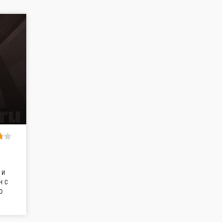
 и
н с
о