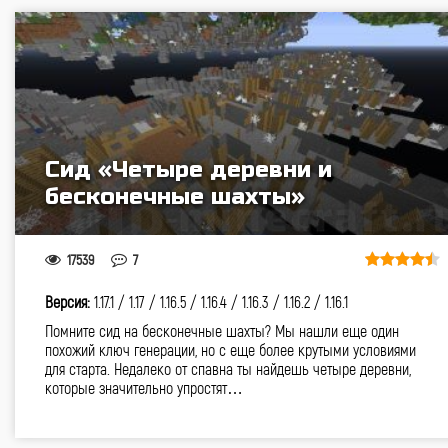
Cид «Четыре деревни и
бесконечные шахты»
17539
7
Версия:
1.17.1 /
1.17 /
1.16.5 /
1.16.4 /
1.16.3 /
1.16.2 /
1.16.1
Помните сид на бесконечные шахты? Мы нашли еще один
похожий ключ генерации, но с еще более крутыми условиями
для старта. Недалеко от спавна ты найдешь четыре деревни,
которые значительно упростят…