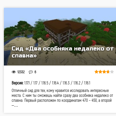
Сид «Два особняка недалеко от
спавна»
12332
6
Версия:
1.17.1 /
1.17 /
1.16.5 /
1.16.4 /
1.16.3 /
1.16.2 /
1.16.1
Отличный сид для тех, кому нравится исследовать интересные
места. С ним ты сможешь найти сразу два особняка недалеко от
спавна. Первый расположен по координатам 470 ~ 450, а второй
–…