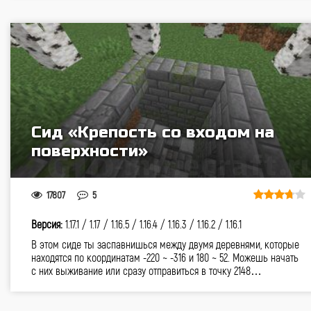
Cид «Крепость со входом на
поверхности»
17807
5
Версия:
1.17.1 /
1.17 /
1.16.5 /
1.16.4 /
1.16.3 /
1.16.2 /
1.16.1
В этом сиде ты заспавнишься между двумя деревнями, которые
находятся по координатам -220 ~ -316 и 180 ~ 52. Можешь начать
с них выживание или сразу отправиться в точку 2148…