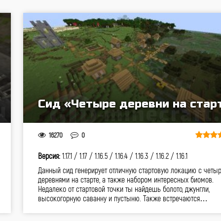
Сид «Четыре деревни на стар
16270
0
Версия:
1.17.1 /
1.17 /
1.16.5 /
1.16.4 /
1.16.3 /
1.16.2 /
1.16.1
Данный сид генерирует отличную стартовую локацию с четы
деревнями на старте, а также набором интересных биомов.
Недалеко от стартовой точки ты найдешь болото, джунгли,
высокогорную саванну и пустыню. Также встречаются…