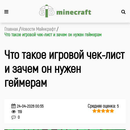
Главная
Новости Майнкрафт
Что такое игровой чек-лист и зачем он нужен геймерам
Что такое игровой чек-лист
и зачем он нужен
геймерам
Средняя оценка:
24-04-2026 00:55
5
119
0