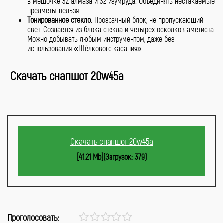
в мешочке 32 алмаза и 32 изумруда. Объединять нестакаемые
предметы нельзя.
Тонированное стекло
. Прозрачный блок, не пропускающий
свет. Создается из блока стекла и четырех осколков аметиста.
Можно добывать любым инструментом, даже без
использования «Шёлкового касания».
Скачать снапшот 20w45a
Скачать снапшот 20w45a
[41.21 Mb](Загрузок: 379)
Проголосовать: