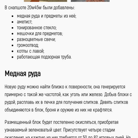
В снапшоте 20w45w были добавлены:
медная руда и предметы из неё;
аметист;
тонированное стекло;
мешочки для предметов;
разноцветные свечи;
громоотвод;
котлы с лавой;
работающая подзорная труба.
Медная руда
Новую руду можно найти близко к поверхности, она генерируется
примерно с такой же частотой, как уголь или железо. Добыв блоки с
рудой, расплавь их в печке для получения слитков. Девять слитков
объединяются в блок, броня и оружие из них не крафтятся.
Размещенный блок будет постепенно окисляться, приобретая
узнаваемый зеленоватый цвет. Присутствует четыре стадии
окисления, на каждую из них требуется от 50 до 82 игровых дней. На