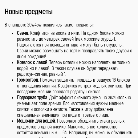
Новые предметы
В снапшоте 20w45w появились такие предметы:
Свеча
. Крафтится из воска и нити. На одном блоке можно
разместить до четырех свечей (как морские огурцы).
Поджигаются при помощи огнива и могут быть потушены.
Свечи можно размещать на торт и поздравлять твоих друзей с
днем рождения!
Котелок с лавой
. Теперь котелки можно наполнять не только
водой, но и лавой. В таком случае он будет передавать
редстоун-сигнал, равный 1.
Громоотвод
. Поможет защитить площадь в радиусе 16 блоков
от попадания молнии. Крафтится из трех медных слитков. При
попадании молнии передаёт редстоун-сигнал.
Подзорная труба
. Даёт эффект сильного зума, но значительно
уменьшает поле зрения. Для изготовления нужны медные
слитки и осколки аметиста. Также в игру добавлена
специальная анимация при виде от третьего лица.
Мешочки для вещей
. Позволяют объединить стаки разных
предметов в одной ячейке. Максимальное количество
остаётся неизменным – 64. Например, ты можешь объединить