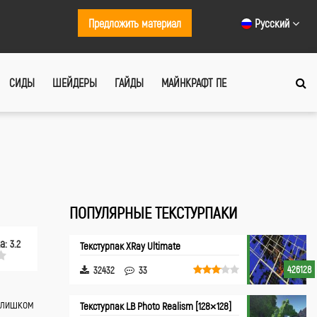
Предложить материал
Русский
СИДЫ
ШЕЙДЕРЫ
ГАЙДЫ
МАЙНКРАФТ ПЕ
ПОПУЛЯРНЫЕ ТЕКСТУРПАКИ
ка:
3.2
Текстурпак XRay Ultimate
426128
32432
33
 слишком
Текстурпак LB Photo Realism [128×128]