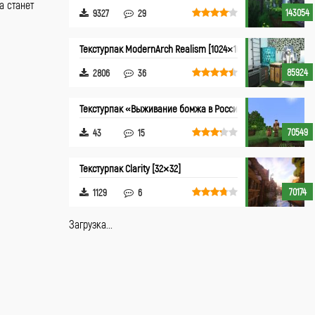
а станет
143054
9327
29
Текстурпак ModernArch Realism [1024×1024] [512×512] [256×2
85924
2806
36
Текстурпак «Выживание бомжа в России» [16×16]
70549
43
15
Текстурпак Clarity [32×32]
70174
1129
6
Загрузка...