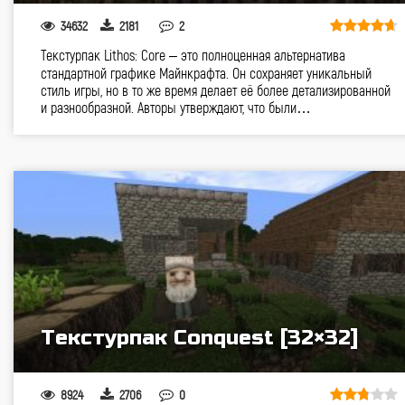
34632
2181
2
Текстурпак Lithos: Core – это полноценная альтернатива
стандартной графике Майнкрафта. Он сохраняет уникальный
стиль игры, но в то же время делает её более детализированной
и разнообразной. Авторы утверждают, что были…
Текстурпак Conquest [32×32]
8924
2706
0