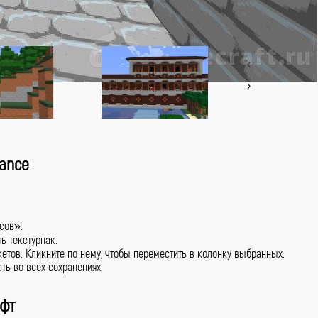
‹
›
Dance
сов».
ь текстурпак.
кетов. Кликните по нему, чтобы переместить в колонку выбранных.
ть во всех сохранениях.
афт