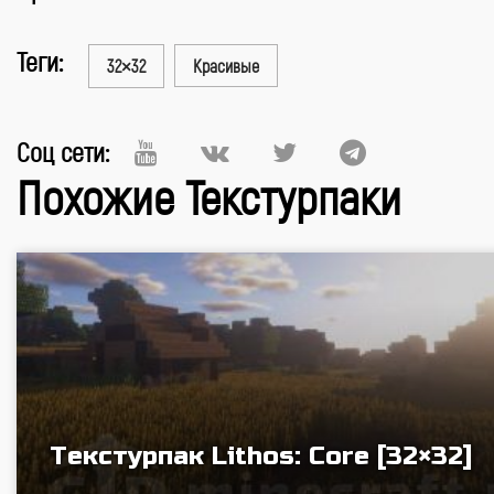
Теги:
32×32
Красивые
Соц сети:
Похожие Текстурпаки
Текстурпак Lithos: Core [32×32]