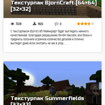
Текстурпак BjornCraft [64×64]
[32×32]
7026
1620
0
С текстурпаком BjornCraft Майнкрафт будет выглядеть намного
качественнее. Благодаря разрешению 64×64 пикселя, все блоки и
предметы получили огромное количество деталей и отлично
выглядят даже если смотреть на них в упор….
Текстурпак Summerfields
[32×32]