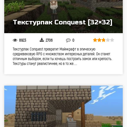
Текстурпак Conquest [32×32]
8923
2706
0
Текстурпак Conquest превратит Майнкрафт в эпическую
средневековую RPG с множеством интересных деталей. Он станет
отличным выбором, если ты хочешь построить замок или крепость.
Текстуры станут реалистичнее, но в то же…