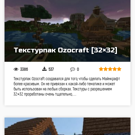
Текстурпак Ozocraft [32×32]
3386
537
0
Текстурпак Ozocraft создавался для того, чтобы сделать Майнкрафт
более красивым. Он не привязан к какой-либо тематике и может
быть использован на любых сборках. Текстуры с разрешением
32×32 проработаны очень тщательно,…