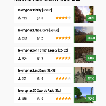
Текстурпак Clarity [32×32]
70169
1129
6
Текстурпак Lithos: Core [32×32]
34628
2181
2
Текстурпак John Smith Legacy [32×32]
12092
604
3
Текстурпак Last Days [32×32]
10153
361
6
Текстурпак 3D Swords Pack [32x]
9546
886
0