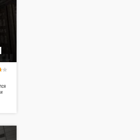
]
лся
 и