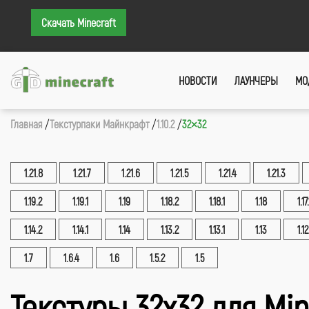
Скачать Minecraft
НОВОСТИ
ЛАУНЧЕРЫ
МО
Главная
Текстурпаки Майнкрафт
1.10.2
32×32
1.21.8
1.21.7
1.21.6
1.21.5
1.21.4
1.21.3
1.19.2
1.19.1
1.19
1.18.2
1.18.1
1.18
1.17.
1.14.2
1.14.1
1.14
1.13.2
1.13.1
1.13
1.12
1.7
1.6.4
1.6
1.5.2
1.5
Текстуры 32x32 для Mine