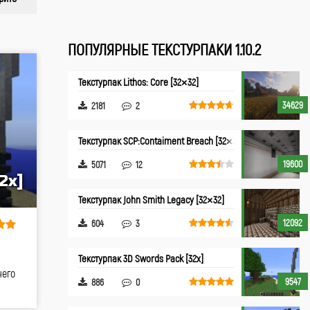
ПОПУЛЯРНЫЕ ТЕКСТУРПАКИ 1.10.2
Текстурпак Lithos: Core [32×32]
34629
2181
2
Текстурпак SCP:Contaiment Breach [32×32]
19600
5071
12
2x]
Текстурпак John Smith Legacy [32×32]
12092
604
3
Текстурпак 3D Swords Pack [32x]
чего
9547
886
0