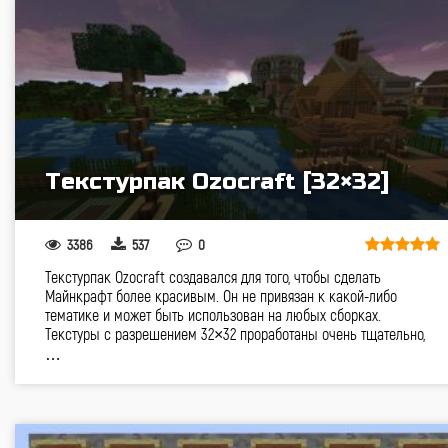
Текстурпак Ozocraft [32×32]
3386
537
0
Текстурпак Ozocraft создавался для того, чтобы сделать
Майнкрафт более красивым. Он не привязан к какой-либо
тематике и может быть использован на любых сборках.
Текстуры с разрешением 32×32 проработаны очень тщательно,
…