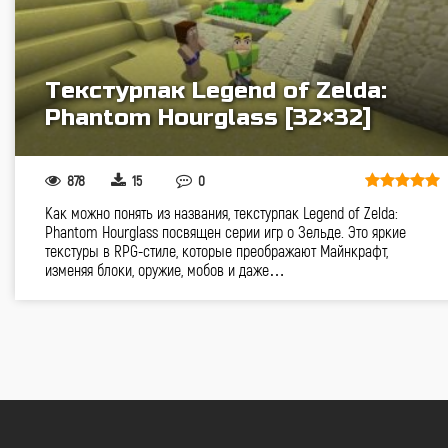
Текстурпак Legend of Zelda:
Phantom Hourglass [32×32]
878
15
0
Как можно понять из названия, текстурпак Legend of Zelda:
Phantom Hourglass посвящен серии игр о Зельде. Это яркие
текстуры в RPG-стиле, которые преображают Майнкрафт,
изменяя блоки, оружие, мобов и даже…