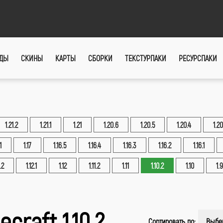
ДЫ
СКИНЫ
КАРТЫ
СБОРКИ
ТЕКСТУРПАКИ
РЕСУРСПАКИ
1.21.2
1.21.1
1.21
1.20.6
1.20.5
1.20.4
1.20
1
1.17
1.16.5
1.16.4
1.16.3
1.16.2
1.16.1
.2
1.12.1
1.12
1.11.2
1.11
1.10.2
1.10
1.9
craft 1.10.2
Сортировать по:
Выбе