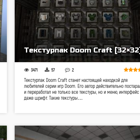
Текстурпак Doom Craft [32×32
3471
57
2
Текстурпак Doom Craft станет настоящей находкой для
любителей серии игр Doom. Его автор действительно постара
и переработал не только все текстуры, но и меню, интерфейс
даже шрифт. Такие текстуры…