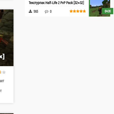
Текстурпак Half-Life 2 PvP Pack [32×32]
8406
563
0
x]
ает
т