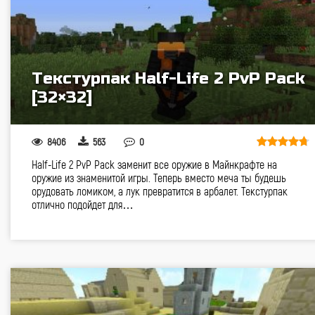
Текстурпак Half-Life 2 PvP Pack
[32×32]
8406
563
0
Half-Life 2 PvP Pack заменит все оружие в Майнкрафте на
оружие из знаменитой игры. Теперь вместо меча ты будешь
орудовать ломиком, а лук превратится в арбалет. Текстурпак
отлично подойдет для…