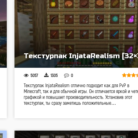
Текстурпак InjataRealism [32×
5057
1305
0
Текстурпак InjataRealism отлично подходит как для PvP в
Minecraft, так и для обычной игры. Он отличается яркой и чет
графикой и повышает производительность. Установив этот
текстурпак, ты сразу заметишь положительные…