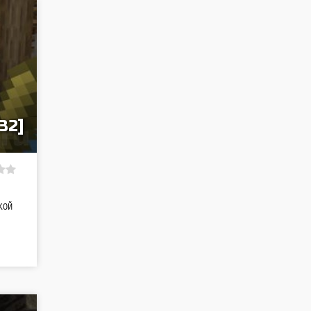
32]
кой