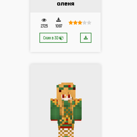
оленя
2725
1097
Скин в 3D