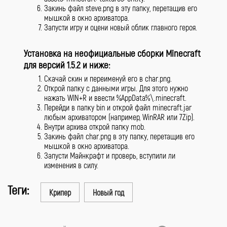
Закинь файл steve.png в эту папку, перетащив его
мышкой в окно архиватора.
Запусти игру и оцени новый облик главного героя.
Установка на неофициальные сборки Minecraft
для версий 1.5.2 и ниже:
Скачай скин и переименуй его в char.png.
Открой папку с данными игры. Для этого нужно
нажать WIN+R и ввести %AppData%\.minecraft.
Перейди в папку bin и открой файл minecraft.jar
любым архиватором (например, WinRAR или 7Zip).
Внутри архива открой папку mob.
Закинь файл char.png в эту папку, перетащив его
мышкой в окно архиватора.
Запусти Майнкрафт и проверь, вступили ли
изменения в силу.
Теги:
Крипер
Новый год