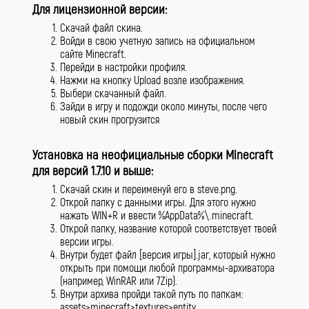
Для лицензионной версии:
Скачай файл скина.
Войди в свою учетную запись на официальном
сайте Minecraft.
Перейди в настройки профиля.
Нажми на кнопку Upload возле изображения.
Выбери скачанный файл.
Зайди в игру и подожди около минуты, после чего
новый скин прогрузится
Установка на неофициальные сборки Minecraft
для версий 1.7.10 и выше:
Скачай скин и переименуй его в steve.png.
Открой папку с данными игры. Для этого нужно
нажать WIN+R и ввести %AppData%\.minecraft.
Открой папку, название которой соответствует твоей
версии игры.
Внутри будет файл [версия игры].jar, который нужно
открыть при помощи любой программы-архиватора
(например, WinRAR или 7Zip).
Внутри архива пройди такой путь по папкам:
assets>minecraft>textures>entity.