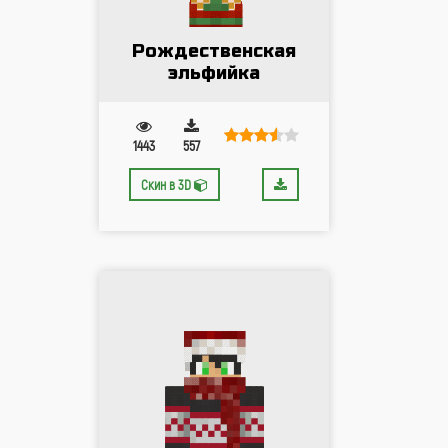
Рождественская
эльфийка
1443
557
Скин в 3D