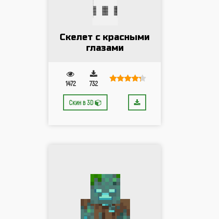
Cкелет с красными
глазами
1472
732
Скин в 3D