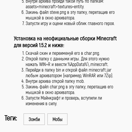
Внутри архива пройди такой путь по папкам:
assets>minecraft>textures>entity.
Закинь файл steve.png в эту папку, перетащив его
мышкой в окно архиватора.
Запусти игру и оцени новый облик главного героя.
Установка на неофициальные сборки Minecraft
для версий 1.5.2 и ниже:
Скачай скин и переименуй его в char.png.
Открой папку с данными игры. Для этого нужно
нажать WIN+R и ввести %AppData%\.minecraft.
Перейди в папку bin и открой файл minecraft.jar
любым архиватором (например, WinRAR или 7Zip).
Внутри архива открой папку mob.
Закинь файл char.png в эту папку, перетащив его
мышкой в окно архиватора.
Запусти Майнкрафт и проверь, вступили ли
изменения в силу.
Теги:
Зомби
Мобы