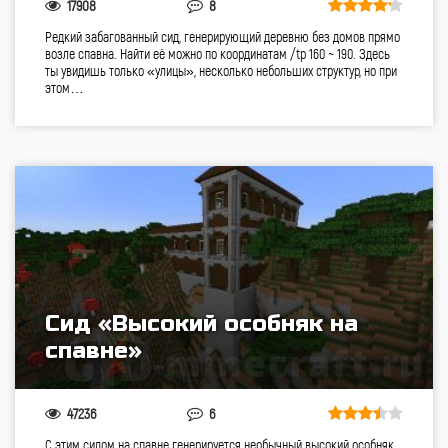
17908
8
Редкий забагованный сид, генерирующий деревню без домов прямо
возле спавна. Найти её можно по координатам /tp 160 ~ 190. Здесь
ты увидишь только «улицы», несколько небольших структур, но при
этом…
Сид «Высокий особняк на
спавне»
47236
6
С этим сидом на спавне генерируется необычный высокий особняк.