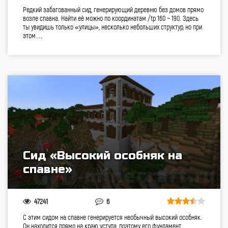
Редкий забагованный сид, генерирующий деревню без домов прямо
возле спавна. Найти её можно по координатам /tp 160 ~ 190. Здесь
ты увидишь только «улицы», несколько небольших структур, но при
этом…
Сид «Высокий особняк на
спавне»
47241
6
С этим сидом на спавне генерируется необычный высокий особняк.
Он находится прямо на краю уступа, поэтому его фундамент