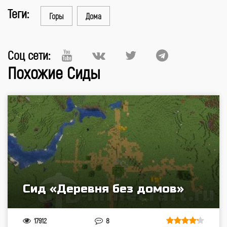
Теги:
Горы
Дома
Соц сети:
Похожие Сиды
Сид «Деревня без домов»
17912
8