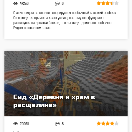
47236
6
С этим сидом на спавне генерируется необычный высокий особняк.
Он находится прямо на краю уступа, поэтому его фундамент
растянулся на десятки блоков, что выглядит довольно необычно.
Рядом со спавном также…
Сид «Деревня и храм в
расщелине»
20061
8