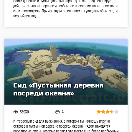
Найти деревню в пустые довольно просто, но этот сид генерирует
действительно интеерсное и необычное поселение, на которое точно
стоит посмотреть. Прямо рядом со спавном ты увидишь обычную, на
первый взгляд,…
Сид «Пустынная деревня
посреди океана»
33930
4
Интересный сид для выживания, в котором ты начнёшь игру на
острове в пустынной деревне посреди океана. Рядом находятся
коралловые рифы, которые делают это место ещё более необычным