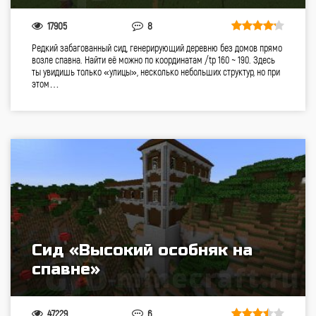
17905
8
Редкий забагованный сид, генерирующий деревню без домов прямо
возле спавна. Найти её можно по координатам /tp 160 ~ 190. Здесь
ты увидишь только «улицы», несколько небольших структур, но при
этом…
Сид «Высокий особняк на
спавне»
47229
6