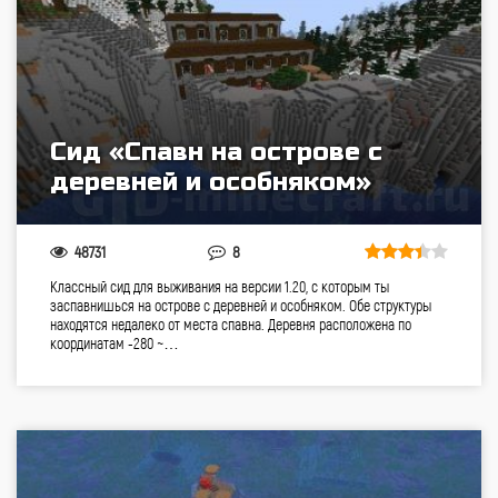
Сид «Спавн на острове с
деревней и особняком»
48731
8
Классный сид для выживания на версии 1.20, с которым ты
заспавнишься на острове с деревней и особняком. Обе структуры
находятся недалеко от места спавна. Деревня расположена по
координатам -280 ~…