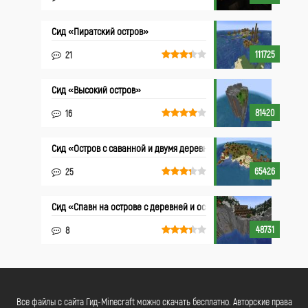
Сид «Пиратский остров»
111725
21
Сид «Высокий остров»
81420
16
Сид «Остров с саванной и двумя деревнями»
65426
25
Сид «Спавн на острове с деревней и особняком»
48731
8
Все файлы с сайта Гид-Minecraft можно скачать бесплатно. Авторские права