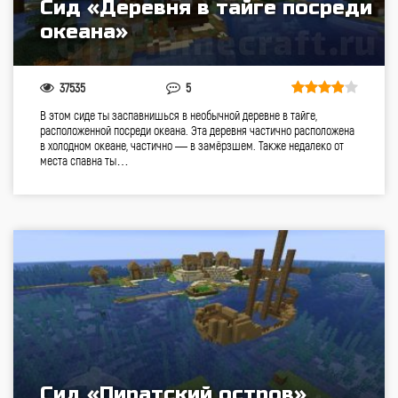
Сид «Деревня в тайге посреди
океана»
37535
5
В этом сиде ты заспавнишься в необычной деревне в тайге,
расположенной посреди океана. Эта деревня частично расположена
в холодном океане, частично — в замёрзшем. Также недалеко от
места спавна ты…
Сид «Пиратский остров»