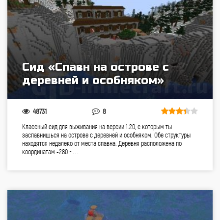
Сид «Спавн на острове с
деревней и особняком»
48731
8
Классный сид для выживания на версии 1.20, с которым ты
заспавнишься на острове с деревней и особняком. Обе структуры
находятся недалеко от места спавна. Деревня расположена по
координатам -280 ~…