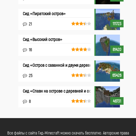
Сид «Пиратский остров»
111723
21
Сид «Высокий остров»
81420
16
Сид «Остров с саванной и двумя деревнями»
65426
25
Сид «Спавн на острове с деревней и особняком»
48731
8
Все файлы с сайта Гид-Minecraft можно скачать бесплатно. Авторские права