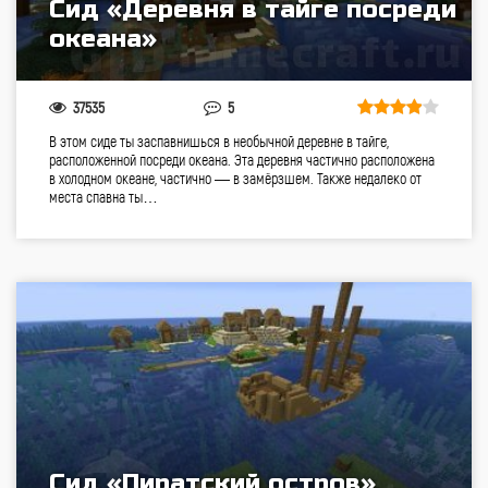
Сид «Деревня в тайге посреди
океана»
37535
5
В этом сиде ты заспавнишься в необычной деревне в тайге,
расположенной посреди океана. Эта деревня частично расположена
в холодном океане, частично — в замёрзшем. Также недалеко от
места спавна ты…
Сид «Пиратский остров»