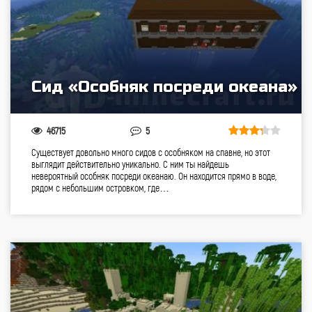
Сид «Особняк посреди океана»
46715
5
Существует довольно много сидов с особняком на спавне, но этот
выглядит действительно уникально. С ним ты найдешь
невероятный особняк посреди океанаю. Он находится прямо в воде,
рядом с небольшим островком, где…