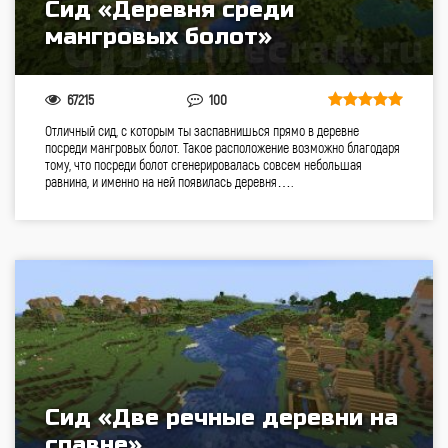
Сид «Деревня среди
мангровых болот»
67215
100
Отличный сид, с которым ты заспавнишься прямо в деревне
посреди мангровых болот. Такое расположение возможно благодаря
тому, что посреди болот сгенерировалась совсем небольшая
равнина, и именно на ней появилась деревня….
Сид «Две речные деревни на
спавне»