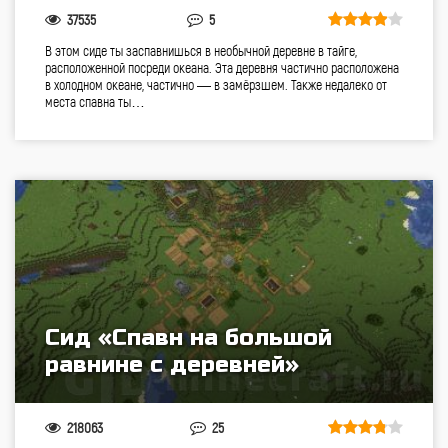
37535
5
В этом сиде ты заспавнишься в необычной деревне в тайге,
расположенной посреди океана. Эта деревня частично расположена
в холодном океане, частично — в замёрзшем. Также недалеко от
места спавна ты…
Сид «Спавн на большой
равнине с деревней»
218063
25