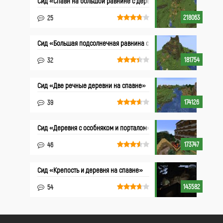
Сид «Спавн на большой равнине с деревней»
218063
25
Сид «Большая подсолнечная равнина с деревней»
181754
32
Сид «Две речные деревни на спавне»
174126
39
Сид «Деревня с особняком и порталом»
173747
46
Сид «Крепость и деревня на спавне»
143582
54