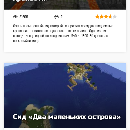
21609
2
Очень насыщенный сид, который генерирует сразу две подземные
крепости относительно недалеко от точки спавна. Одна из них
находится под водой, по координатам -540 ~ -1300. Её довольно
легко найти, ведь…
Сид «Два маленьких острова»