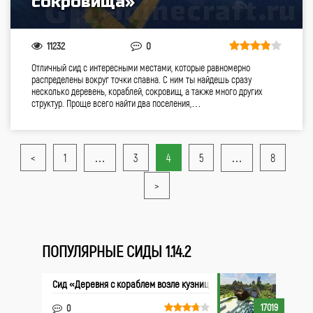
сокровища»
11232
0
Отличный сид с интересными местами, которые равномерно
распределены вокруг точки спавна. С ним ты найдешь сразу
несколько деревень, кораблей, сокровищ, а также много других
структур. Проще всего найти два поселения,…
<
1
…
3
4
5
…
8
>
ПОПУЛЯРНЫЕ СИДЫ 1.14.2
Cид «Деревня с кораблем возле кузницы»
17019
0