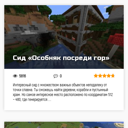
Сид «Особняк посреди гор»
5816
0
Интересный сид с множеством важных объектов неподалеку от
точки спавна. Ты сможешь найти деревни, корабли и пустынный
храм. Но самое интересное место расположено по координатам 512
~ 480, где генерируется…