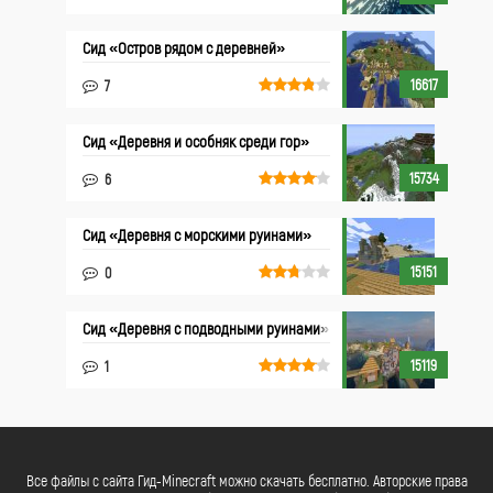
Сид «Остров рядом с деревней»
16617
7
Сид «Деревня и особняк среди гор»
15734
6
Сид «Деревня с морскими руинами»
15151
0
Сид «Деревня с подводными руинами»
15119
1
Все файлы с сайта Гид-Minecraft можно скачать бесплатно. Авторские права