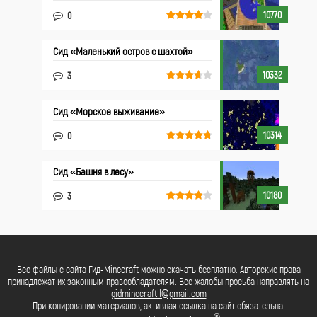
10770
0
Сид «Маленький остров с шахтой»
10332
3
Сид «Морское выживание»
10314
0
Сид «Башня в лесу»
10180
3
Все файлы с сайта Гид-Minecraft можно скачать бесплатно. Авторские права
принадлежат их законным правообладателям. Все жалобы просьба направлять на
gidminecraftll@gmail.com
При копировании материалов, активная ссылка на сайт обязательна!
®