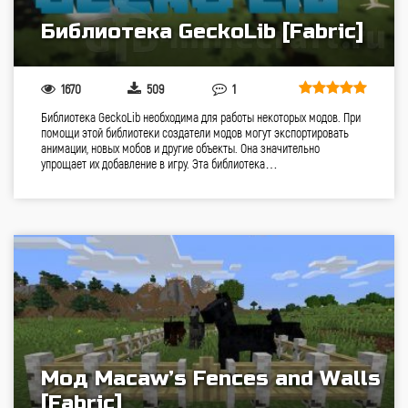
Библиотека GeckoLib [Fabric]
1670
509
1
Библиотека GeckoLib необходима для работы некоторых модов. При
помощи этой библиотеки создатели модов могут экспортировать
анимации, новых мобов и другие объекты. Она значительно
упрощает их добавление в игру. Эта библиотека…
Мод Macaw’s Fences and Walls
[Fabric]