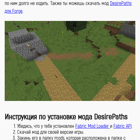
по ним долго не ходить. Также ты можешь скачать мод
DesirePaths
для Forge
.
Инструкция по установке мода DesirePaths
Убедись, что у тебя установлен
Fabric Mod Loader
и
Fabric API
.
Скачай мод для своей версии игры.
Закинь его в папку mods, которая расположена в папке с