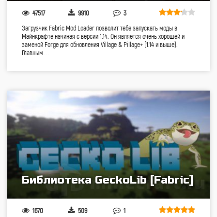
47517
9910
3
Загрузчик Fabric Mod Loader позволит тебе запускать моды в
Майнкрафте начиная с версии 1.14. Он является очень хорошей и
заменой Forge для обновления Village & Pillage+ (1.14 и выше).
Главным…
Библиотека GeckoLib [Fabric]
1670
509
1