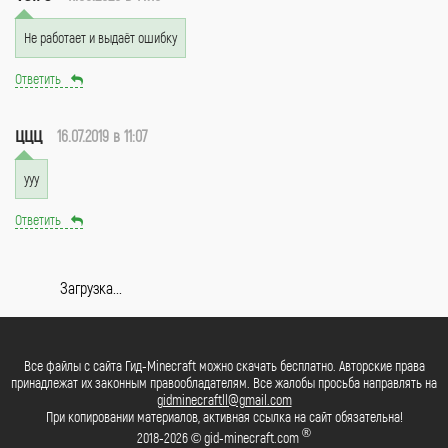
Не работает и выдаёт ошибку
Ответить
ццц
16.07.2019 в 11:07
ууу
Ответить
Загрузка...
Все файлы с сайта Гид-Minecraft можно скачать бесплатно. Авторские права
принадлежат их законным правообладателям. Все жалобы просьба направлять на
gidminecraftll@gmail.com
При копировании материалов, активная ссылка на сайт обязательна!
®
2018-2026 © gid-minecraft.com