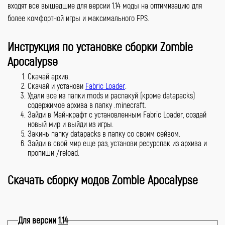
входят все вышедшие для версии 1.14 моды на оптимизацию для
более комфортной игры и максимального FPS.
Инструкция по установке сборки Zombie
Apocalypse
Скачай архив.
Скачай и установи
Fabric Loader
.
Удали все из папки mods и распакуй (кроме datapacks)
содержимое архива в папку .minecraft.
Зайди в Майнкрафт с установленным Fabric Loader, создай
новый мир и выйди из игры.
Закинь папку datapacks в папку со своим сейвом.
Зайди в свой мир еще раз, установи ресурспак из архива и
пропиши /reload.
Скачать сборку модов Zombie Apocalypse
Для версии
1.14