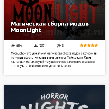
Магическая сборка модов
MoonLight
9164
1397
3
MoonLight – это уникальная магическая сборка модов, с которой ты
получишь абсолютно новые впечатления от Майнкрафта. Стань
настоящим магом, изучай могущественные заклинания и рецепты
что получить невероятное могущество. А также…