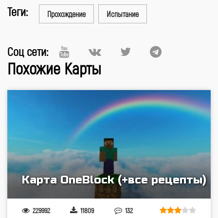
Теги:
Прохождение
Испытание
Соц сети:
Похожие Карты
Карта OneBlock (+все рецепты)
229992
11809
132