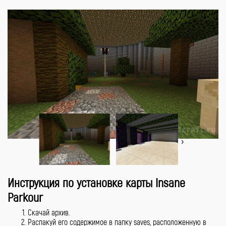
‹
›
Инструкция по установке карты Insane
Parkour
Скачай архив.
Распакуй его содержимое в папку saves, расположенную в