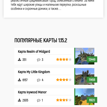
реалистичный средневековый город, обнесённый стенами. За ними
тебя ждут широкие улицы и маленькие переулки, роскошные
особняки и скромные домики, а также…
ПОПУЛЯРНЫЕ КАРТЫ 1.15.2
Карта Realm of Midgard
13449
351
3
Карта My Little Kingdom
11456
6157
4
Карта Ivywood Manor
6920
2935
1