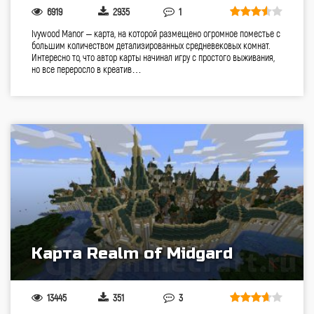
6919
2935
1
Ivywood Manor – карта, на которой размещено огромное поместье с
большим количеством детализированных средневековых комнат.
Интересно то, что автор карты начинал игру с простого выживания,
но все переросло в креатив…
Карта Realm of Midgard
13445
351
3