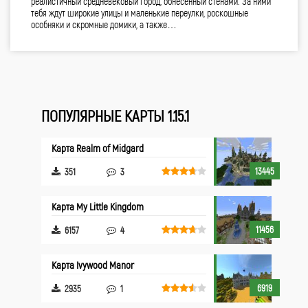
реалистичный средневековый город, обнесённый стенами. За ними
тебя ждут широкие улицы и маленькие переулки, роскошные
особняки и скромные домики, а также…
ПОПУЛЯРНЫЕ КАРТЫ 1.15.1
Карта Realm of Midgard
13445
351
3
Карта My Little Kingdom
11456
6157
4
Карта Ivywood Manor
6919
2935
1