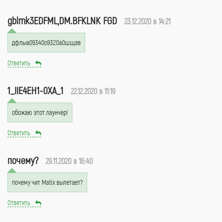
gblmk3EDFML,DM.BFKLNK FGD
23.12.2020 в 14:21
дфлыа09340о9320а0шщав
Ответить
1_IIE4EH1-0XA_1
22.12.2020 в 11:19
обожаю этот лаунчер!
Ответить
почему?
29.11.2020 в 16:40
почему чит Matix вылетает?
Ответить