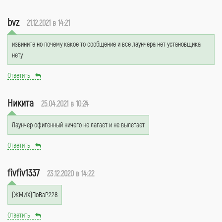
bvz
21.12.2021 в 14:21
извините но почему какое то сообщение и все лаунчера нет установщика
нету
Ответить
Никита
25.04.2021 в 10:24
Лаунчер офигенный ничего не лагает и не вылетает
Ответить
fivfiv1337
23.12.2020 в 14:22
(ЖМИХ)ПоВаР228
Ответить