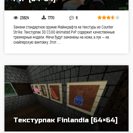
23624
7770
6
Замени стандартное оружие Майнкрафта на текстуры из Counter
Strike. Текстурпак 3D CS:GO Animated PvP содержит качественные
трехмерные модели. Мечи будут заменены на ножи, а лук – на
снайперскую винтовку. Этот…
Текстурпак Finlandia [64×64]