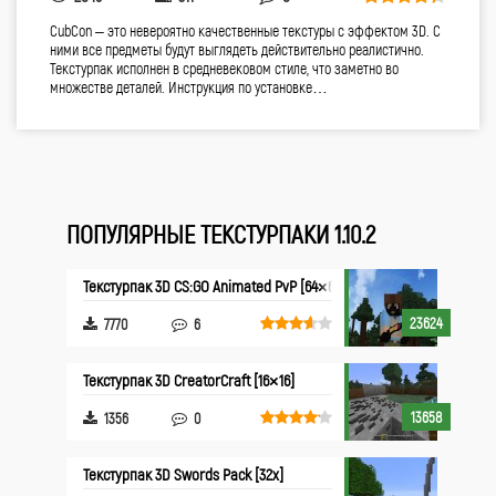
CubCon – это невероятно качественные текстуры с эффектом 3D. С
ними все предметы будут выглядеть действительно реалистично.
Текстурпак исполнен в средневековом стиле, что заметно во
множестве деталей. Инструкция по установке…
ПОПУЛЯРНЫЕ ТЕКСТУРПАКИ 1.10.2
Текстурпак 3D CS:GO Animated PvP [64×64]
23624
7770
6
Текстурпак 3D CreatorCraft [16×16]
13658
1356
0
Текстурпак 3D Swords Pack [32x]