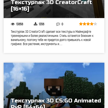
Текстурпак 3D CreatorCraft
[16×16]
13658
1356
0
Текстурпак 3D CreatorCraft сделает все текстуры в Майнкрафте
трехмерными и более реалистичными. Стиль останется близким к
ванильному, поэтому тебе не придется долго привыкать к новой
графике. Все растения, инструменты и…
Текстурпак 3D CS:GO Animated
PvP [64×64]