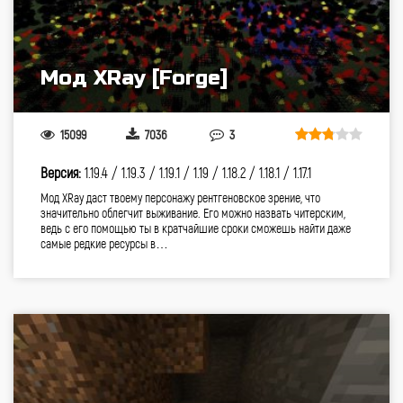
Мод XRay [Forge]
15099
7036
3
Версия:
1.19.4 /
1.19.3 /
1.19.1 /
1.19 /
1.18.2 /
1.18.1 /
1.17.1
Мод XRay даст твоему персонажу рентгеновское зрение, что
значительно облегчит выживание. Его можно назвать читерским,
ведь с его помощью ты в кратчайшие сроки сможешь найти даже
самые редкие ресурсы в…