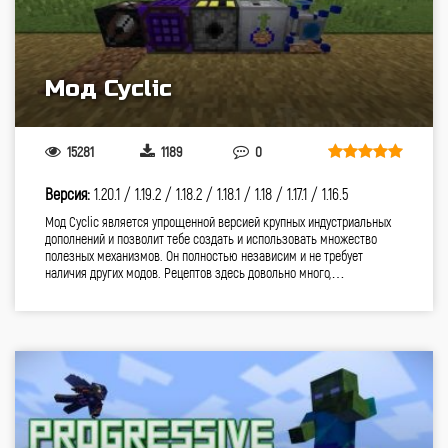
Мод Cyclic
15281
1189
0
Версия:
1.20.1 /
1.19.2 /
1.18.2 /
1.18.1 /
1.18 /
1.17.1 /
1.16.5
Мод Cyclic является упрощенной версией крупных индустриальных
дополнений и позволит тебе создать и использовать множество
полезных механизмов. Он полностью независим и не требует
наличия других модов. Рецептов здесь довольно много,…