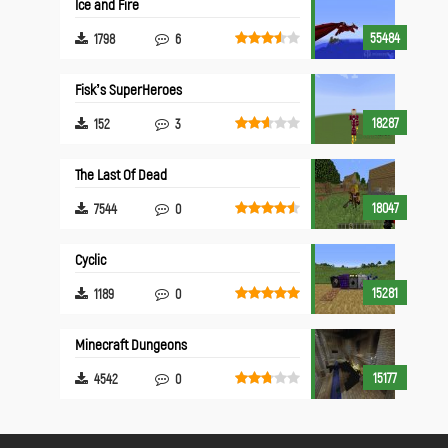
Ice and Fire
55484
1798
6
Fisk’s SuperHeroes
18287
152
3
The Last Of Dead
18047
7544
0
Cyclic
15281
1189
0
Minecraft Dungeons
15177
4542
0