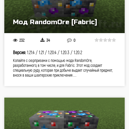
Мод RandomOre [Fabric]
232
34
0
Версия:
1.21.4 /
1.21 /
1.20.4 /
1.20.3 /
1.20.2
Копайте с сюрпризами с помощью мода RandomOre,
разработанного, в том числе, и для Fabric. Этот мод создает
специальную руду, которая при добыче выдает случайный предмет,
внося в ваши шахтерские приключения…