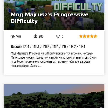
Мод Majrusz’s Progressive
Difficulty
1414
268
0
Версия:
1.20.1 /
1.19.3 /
1.19.2 /
1.19.1 /
1.19 /
1.18.2 /
1.18.1
Мод Majrusz’s Progressive Difficulty понравится игрокам, которым
Майнкрафт кажется слишком легким на поздних этапах игры. С ним
игра будет постепенно усложняться, так что у тебя всегда будут
новые вызовы. Даже с…