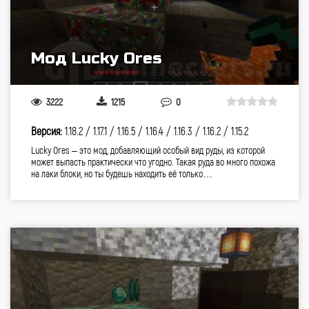
Мод Lucky Ores
3222
1215
0
Версия:
1.18.2 /
1.17.1 /
1.16.5 /
1.16.4 /
1.16.3 /
1.16.2 /
1.15.2
Lucky Ores – это мод, добавляющий особый вид руды, из которой
может выпасть практически что угодно. Такая руда во много похожа
на лаки блоки, но ты будешь находить её только…