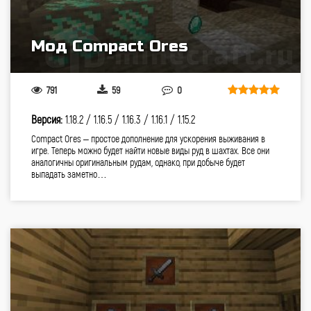
Мод Compact Ores
791
59
0
Версия:
1.18.2 /
1.16.5 /
1.16.3 /
1.16.1 /
1.15.2
Compact Ores – простое дополнение для ускорения выживания в
игре. Теперь можно будет найти новые виды руд в шахтах. Все они
аналогичны оригинальным рудам, однако, при добыче будет
выпадать заметно…