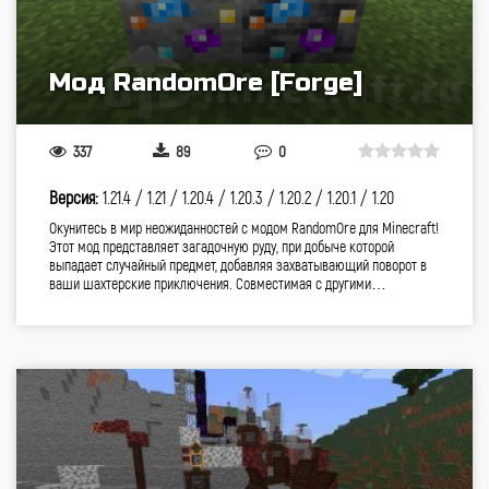
Мод RandomOre [Forge]
337
89
0
Версия:
1.21.4 /
1.21 /
1.20.4 /
1.20.3 /
1.20.2 /
1.20.1 /
1.20
Окунитесь в мир неожиданностей с модом RandomOre для Minecraft!
Этот мод представляет загадочную руду, при добыче которой
выпадает случайный предмет, добавляя захватывающий поворот в
ваши шахтерские приключения. Совместимая с другими…