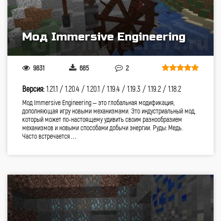
Мод Immersive Engineering
9831
685
2
Версия:
1.21.1 /
1.20.4 /
1.20.1 /
1.19.4 /
1.19.3 /
1.19.2 /
1.18.2
Мод Immersive Engineering – это глобальная модификация,
дополняющая игру новыми механизмами. Это индустриальный мод,
который может по-настоящему удивить своим разнообразием
механизмов и новыми способами добычи энергии. Руды: Медь.
Часто встречается…