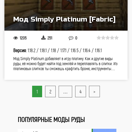
Мод Simply Platinum [Fabric]
1205
251
0
Версия:
1.18.2 /
1.18.1 /
1.18 /
1.17.1 /
1.16.5 /
1.16.4 /
1.16.1
Мод Simply Platinum добавляет в игру платину. Как и другие виды
руды, её можно будет найти под землёй и переплавлять в слитки. Из
платиновых слитков ты сможешь крафтить броню, инструменты…
1
2
…
4
>
ПОПУЛЯРНЫЕ МОДЫ РУДЫ