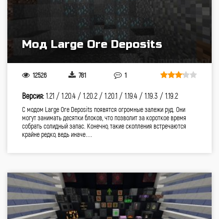
Мод Large Ore Deposits
12526
781
1
Версия:
1.21 /
1.20.4 /
1.20.2 /
1.20.1 /
1.19.4 /
1.19.3 /
1.19.2
С модом Large Ore Deposits появятся огромные залежи руд. Они
могут занимать десятки блоков, что позволит за короткое время
собрать солидный запас. Конечно, такие скопления встречаются
крайне редко, ведь иначе…