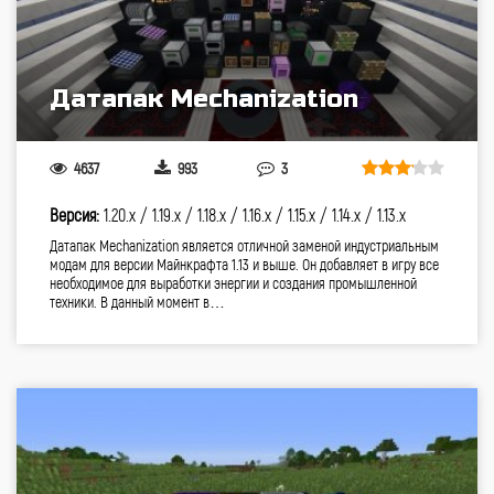
Датапак Mechanization
4637
993
3
Версия:
1.20.x /
1.19.x /
1.18.x /
1.16.x /
1.15.x /
1.14.x /
1.13.x
Датапак Mechanization является отличной заменой индустриальным
модам для версии Майнкрафта 1.13 и выше. Он добавляет в игру все
необходимое для выработки энергии и создания промышленной
техники. В данный момент в…