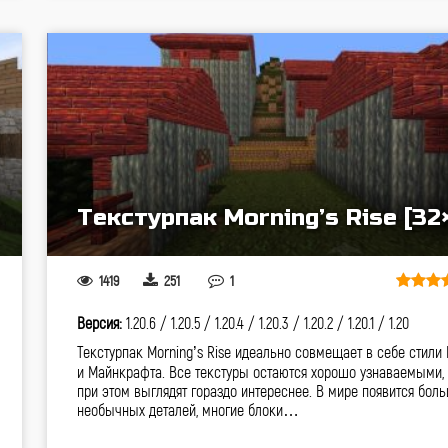
Текстурпак Morning’s Rise [32
1419
251
1
Версия:
1.20.6 /
1.20.5 /
1.20.4 /
1.20.3 /
1.20.2 /
1.20.1 /
1.20
Текстурпак Morning’s Rise идеально совмещает в себе стили
и Майнкрафта. Все текстуры остаются хорошо узнаваемыми,
при этом выглядят гораздо интереснее. В мире появится бол
необычных деталей, многие блоки…