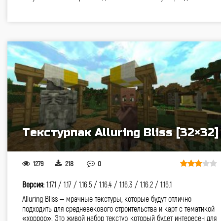
Текстурпак Alluring Bliss [32×32]
1279
218
0
Версия:
1.17.1 /
1.17 /
1.16.5 /
1.16.4 /
1.16.3 /
1.16.2 /
1.16.1
Alluring Bliss – мрачные текстуры, которые будут отлично
подходить для средневекового строительства и карт с тематикой
«хоррор». Это живой набор текстур, который будет интересен для