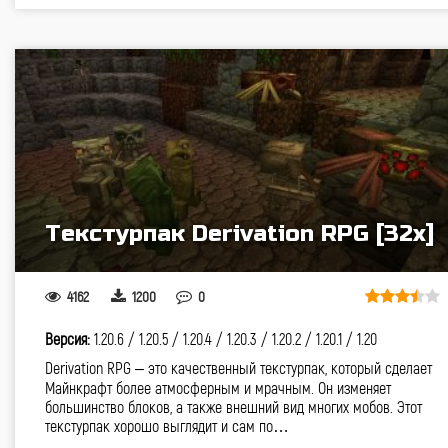
Текстурпак Derivation RPG [32x]
4162
1200
0
Версия:
1.20.6 /
1.20.5 /
1.20.4 /
1.20.3 /
1.20.2 /
1.20.1 /
1.20
Derivation RPG – это качественный текстурпак, который сделает
Майнкрафт более атмосферным и мрачным. Он изменяет
большинство блоков, а также внешний вид многих мобов. Этот
текстурпак хорошо выглядит и сам по…