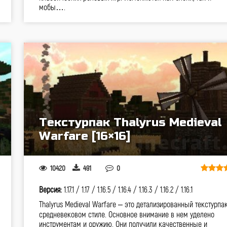
мобы….
Текстурпак Thalyrus Medieval
Warfare [16×16]
10420
491
0
Версия:
1.17.1 /
1.17 /
1.16.5 /
1.16.4 /
1.16.3 /
1.16.2 /
1.16.1
Thalyrus Medieval Warfare – это детализированный текстурпак
средневековом стиле. Основное внимание в нем уделено
инструментам и оружию. Они получили качественные и