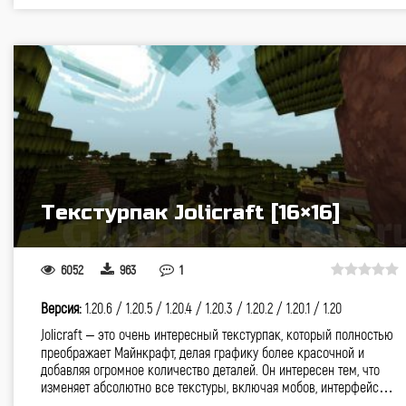
Текстурпак Jolicraft [16×16]
6052
963
1
Версия:
1.20.6 /
1.20.5 /
1.20.4 /
1.20.3 /
1.20.2 /
1.20.1 /
1.20
Jolicraft – это очень интересный текстурпак, который полностью
преображает Майнкрафт, делая графику более красочной и
добавляя огромное количество деталей. Он интересен тем, что
изменяет абсолютно все текстуры, включая мобов, интерфейс…