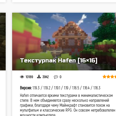
Текстурпак Hafen [16×16]
10189
3942
0
Версия:
1.19.3 /
1.19.2 /
1.19.1 /
1.19 /
1.16.5 /
1.16.4 /
1.16.3
Hafen отличается яркими текстурами в минималистическом
стиле. В нем объединяется сразу несколько направлений
графики, благодаря чему Майнкрафт становится похож на
мультфильм и классические RPG. Он совсем нетребователен
мощности компьютера,…