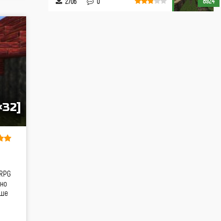
8924
2706
0
×32]
 RPG
 но
ьше