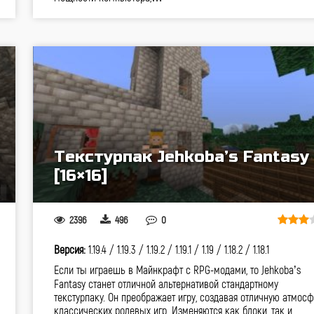
Текстурпак Jehkoba’s Fantasy
[16×16]
2396
496
0
Версия:
1.19.4 /
1.19.3 /
1.19.2 /
1.19.1 /
1.19 /
1.18.2 /
1.18.1
Если ты играешь в Майнкрафт с RPG-модами, то Jehkoba’s
Fantasy станет отличной альтернативой стандартному
текстурпаку. Он преображает игру, создавая отличную атмос
классических ролевых игр. Изменяются как блоки, так и