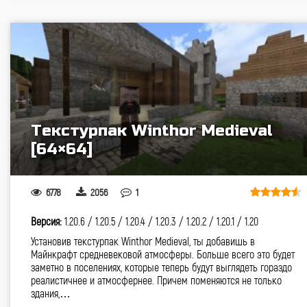
Текстурпак Winthor Medieval
[64×64]
6778
2056
1
Версия:
1.20.6 /
1.20.5 /
1.20.4 /
1.20.3 /
1.20.2 /
1.20.1 /
1.20
Установив текстурпак Winthor Medieval, ты добавишь в
Майнкрафт средневековой атмосферы. Больше всего это будет
заметно в поселениях, которые теперь будут выглядеть гораздо
реалистичнее и атмосфернее. Причем поменяются не только
здания,…