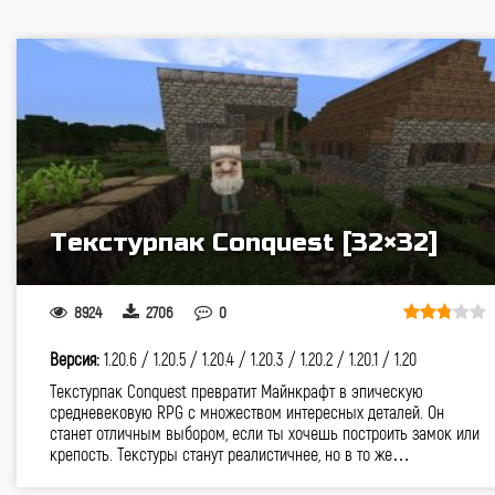
Текстурпак Conquest [32×32]
8924
2706
0
Версия:
1.20.6 /
1.20.5 /
1.20.4 /
1.20.3 /
1.20.2 /
1.20.1 /
1.20
Текстурпак Conquest превратит Майнкрафт в эпическую
средневековую RPG с множеством интересных деталей. Он
станет отличным выбором, если ты хочешь построить замок или
крепость. Текстуры станут реалистичнее, но в то же…