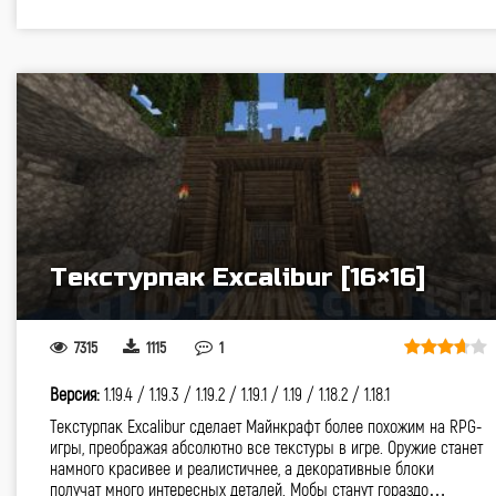
Текстурпак Excalibur [16×16]
7315
1115
1
Версия:
1.19.4 /
1.19.3 /
1.19.2 /
1.19.1 /
1.19 /
1.18.2 /
1.18.1
Текстурпак Excalibur сделает Майнкрафт более похожим на RPG-
игры, преображая абсолютно все текстуры в игре. Оружие станет
намного красивее и реалистичнее, а декоративные блоки
получат много интересных деталей. Мобы станут гораздо…