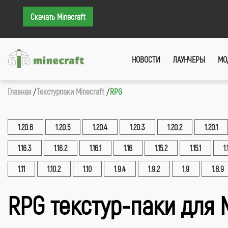
Скачать Minecraft
НОВОСТИ
ЛАУНЧЕРЫ
МО
Главная
Текстурпаки Minecraft
RPG
1.20.6
1.20.5
1.20.4
1.20.3
1.20.2
1.20.1
1.16.3
1.16.2
1.16.1
1.16
1.15.2
1.15.1
1.
1.11
1.10.2
1.10
1.9.4
1.9.2
1.9
1.8.9
RPG текстур-паки для 