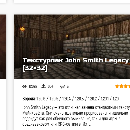
Текстурпак John Smith Legacy
[32×32]
12092
604
3
Версия:
1.20.6 /
1.20.5 /
1.20.4 /
1.20.3 /
1.20.2 /
1.20.1 /
1.20
John Smith Legacy – это отличная замена стандартным текст
Майнкрафта. Они очень тщательно прорисованы и идеально
подойдут как для обычного выживания, так и для игры в
средневековом или RPG-сеттинге. Их…