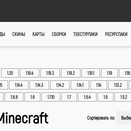
ДЫ
СКИНЫ
КАРТЫ
СБОРКИ
ТЕКСТУРПАКИ
РЕСУРСПАКИ
1.20
1.19.4
1.19.3
1.19.2
1.19.1
1.19
1.18
15
1.14.4
1.14.3
1.14.2
1.14.1
1.14
1.13.2
1.8.8
1.8
1.7.10
1.7
1.6.4
1.6
1.5.2
Minecraft
Сортировать по:
Выбе