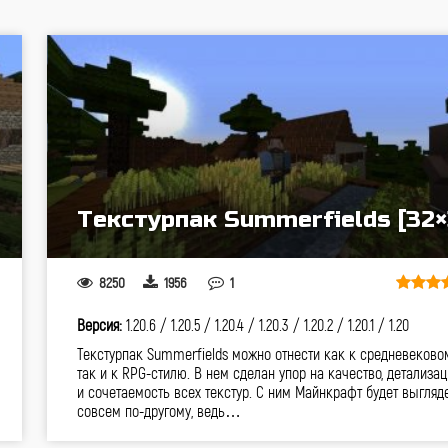
Текстурпак Summerfields [32×
8250
1956
1
Версия:
1.20.6 /
1.20.5 /
1.20.4 /
1.20.3 /
1.20.2 /
1.20.1 /
1.20
Текстурпак Summerfields можно отнести как к средневековом
так и к RPG-стилю. В нем сделан упор на качество, детализа
и сочетаемость всех текстур. С ним Майнкрафт будет выгляд
совсем по-другому, ведь…