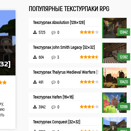
ПОПУЛЯРНЫЕ ТЕКСТУРПАКИ RPG
Текстурпак Absolution [128×128]
13942
5725
0
Текстурпак John Smith Legacy [32×32]
12092
604
3
32]
Текстурпак Thalyrus Medieval Warfare [16×16]
10420
491
0
Текстурпак Hafen [16×16]
у,
10189
3942
0
цию
еть
Текстурпак Conquest [32×32]