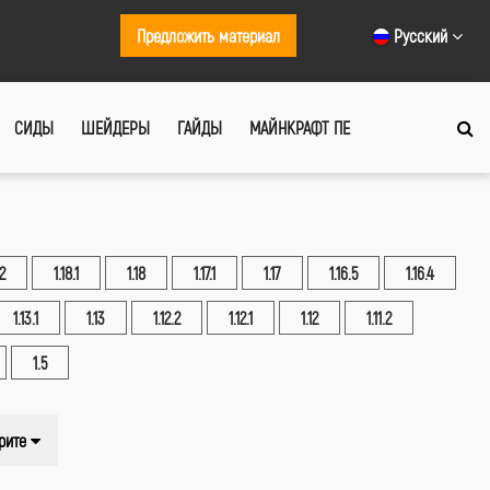
Предложить материал
Русский
СИДЫ
ШЕЙДЕРЫ
ГАЙДЫ
МАЙНКРАФТ ПЕ
.2
1.18.1
1.18
1.17.1
1.17
1.16.5
1.16.4
1.13.1
1.13
1.12.2
1.12.1
1.12
1.11.2
1.5
рите