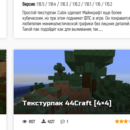
Версия:
1.16.5 /
1.16.4 /
1.16.3 /
1.16.2 /
1.16.1 /
1.16 /
1.15.2
Простой текстурпак Cubix сделает Майнкрафт еще более
кубическим, но при этом поднимет ФПС в игре. Он понравитс
любителям минималистической графики без лишних деталей.
Такой пак подойдет как для выживания, так…
Текстурпак 44Craft [4×4]
9127
4227
1