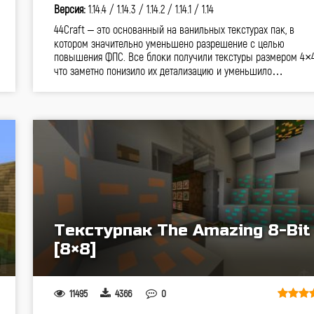
Версия:
1.14.4 /
1.14.3 /
1.14.2 /
1.14.1 /
1.14
44Craft – это основанный на ванильных текстурах пак, в
котором значительно уменьшено разрешение с целью
повышения ФПС. Все блоки получили текстуры размером 4×4
что заметно понизило их детализацию и уменьшило…
Текстурпак The Amazing 8-Bit
[8×8]
11495
4366
0