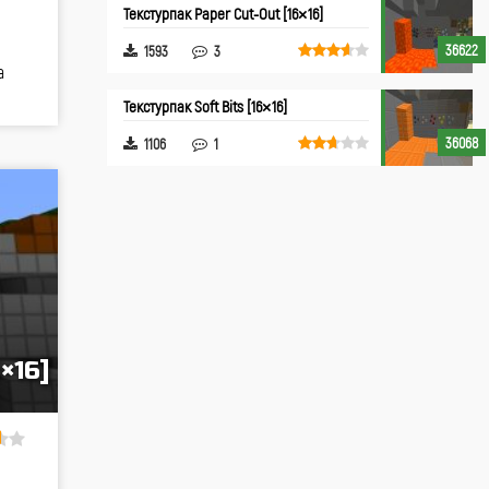
Текстурпак Paper Cut-Out [16×16]
36622
1593
3
а
Текстурпак Soft Bits [16×16]
36068
1106
1
×16]