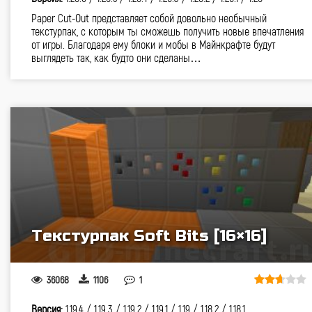
Paper Cut-Out представляет собой довольно необычный
текстурпак, с которым ты сможешь получить новые впечатления
от игры. Благодаря ему блоки и мобы в Майнкрафте будут
выглядеть так, как будто они сделаны…
Текстурпак Soft Bits [16×16]
36068
1106
1
Версия:
1.19.4 /
1.19.3 /
1.19.2 /
1.19.1 /
1.19 /
1.18.2 /
1.18.1