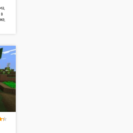
ма,
 в
же,