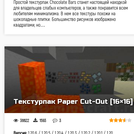
Простой текстурпак Chocolate Bars станет настоящей находкой
для владельцев слабых компьютеров, а также понравится всем
любителям минимализма. В нем все текстуры похожи на
шоколадные плитки. Большинство рисунков изображено
квадратами, но…
Текстурпак Paper Cut-Out [16×16]
36622
1593
3
Версия:
1.20.6 /
1.20.5 /
1.20.4 /
1.20.3 /
1.20.2 /
1.20.1 /
1.20