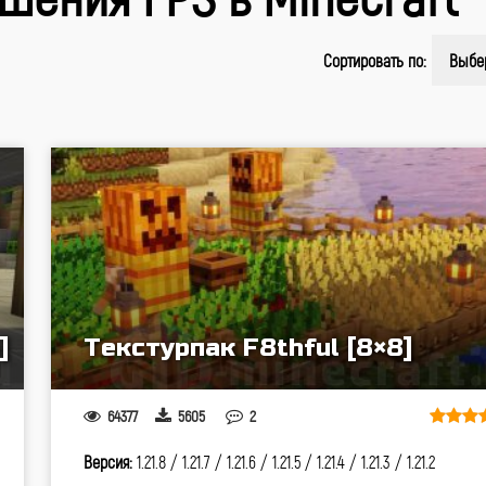
Сортировать по:
Выбе
]
Текстурпак F8thful [8×8]
64377
5605
2
Версия:
1.21.8 /
1.21.7 /
1.21.6 /
1.21.5 /
1.21.4 /
1.21.3 /
1.21.2