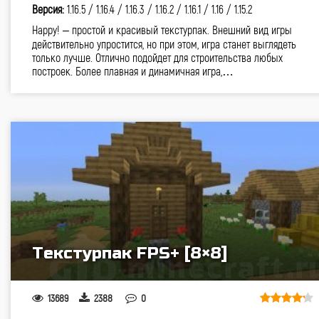
Версия:
1.16.5 /
1.16.4 /
1.16.3 /
1.16.2 /
1.16.1 /
1.16 /
1.15.2
Happy! – простой и красивый текстурпак. Внешний вид игры
действительно упростится, но при этом, игра станет выглядеть
только лучше. Отлично подойдет для строительства любых
построек. Более плавная и динамичная игра,…
Текстурпак FPS+ [8×8]
13689
2388
0