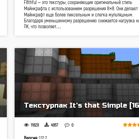
F8thful – это текстуры, сохраняющие оригинальный стиль
Майнкрафта с использованием разрешения 8×8. Они делают
Майнкрафт еще более пиксельным и слегка мультяшным.
Благодаря уменьшенному разрешению снижается нагрузка н
ПК, что позволяет…
Текстурпак It’s that Simple [16
11629
4957
0
Версия:
1.12.2