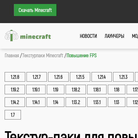
Скачать Minecraft
НОВОСТИ
ЛАУНЧЕРЫ
МО
Главная
Текстурпаки Minecraft
Повышение FPS
1.21.8
1.21.7
1.21.6
1.21.5
1.21.4
1.21.3
1.19.2
1.19.1
1.19
1.18.2
1.18.1
1.18
1.17.
1.14.2
1.14.1
1.14
1.13.2
1.13.1
1.13
1.12
1.7
Текстур-паки для повы