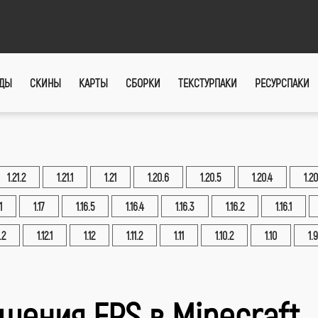
ДЫ
СКИНЫ
КАРТЫ
СБОРКИ
ТЕКСТУРПАКИ
РЕСУРСПАКИ
1.21.2
1.21.1
1.21
1.20.6
1.20.5
1.20.4
1.20
1
1.17
1.16.5
1.16.4
1.16.3
1.16.2
1.16.1
.2
1.12.1
1.12
1.11.2
1.11
1.10.2
1.10
1.9
шения FPS в Minecraft