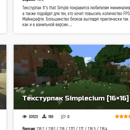
Текстурпак It’s that Simple понравится любителям минимализ
а также подойдет для тех, кто хочет повысить количество FPS
Майнкрафте. Большинство блоков выглядят практически так 
как и в ванильной версии…
Текстурпак Simplecium [16×16]
30520
186
0
Версия:
1.18.2 /
1.18.1 /
1.18 /
1.17.1 /
1.17 /
1.16.5 /
1.16.4