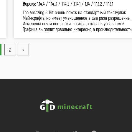
Версия:
1.14.4 /
1.14.3 /
1.14.2 /
1.14.1 /
1.14 /
1.13.2 /
1.13.1
The Amazing 8-Bit очень похож на стандартный текстурпак
Майнкрафта, но имеет уменьшенное в два раза разрешение.
Изменены почти все блоки, но игра осталась узнаваемой.
Графика выглядит довольно интересно, а производительнос
2
>