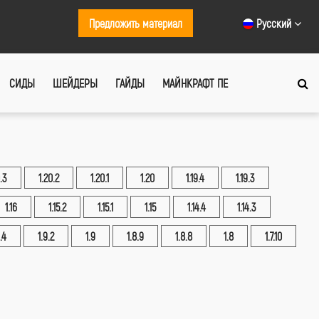
Предложить материал
Русский
СИДЫ
ШЕЙДЕРЫ
ГАЙДЫ
МАЙНКРАФТ ПЕ
.3
1.20.2
1.20.1
1.20
1.19.4
1.19.3
1.16
1.15.2
1.15.1
1.15
1.14.4
1.14.3
.4
1.9.2
1.9
1.8.9
1.8.8
1.8
1.7.10