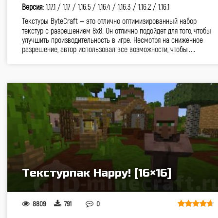
Версия:
1.17.1 /
1.17 /
1.16.5 /
1.16.4 /
1.16.3 /
1.16.2 /
1.16.1
Текстуры ByteCraft – это отлично оптимизированный набор
текстур с разрешением 8х8. Он отлично подойдет для того, чтобы
улучшить производительность в игре. Несмотря на сниженное
разрешение, автор использовал все возможности, чтобы…
Текстурпак Happy! [16×16]
8809
791
0