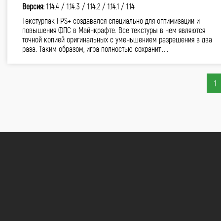
Версия:
1.14.4 /
1.14.3 /
1.14.2 /
1.14.1 /
1.14
Текстурпак FPS+ создавался специально для оптимизации и
повышения ФПС в Майнкрафте. Все текстуры в нем являются
точной копией оригинальных с уменьшением разрешения в два
раза. Таким образом, игра полностью сохранит…
1