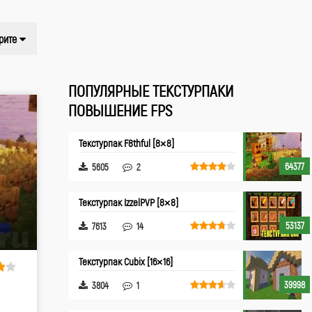
рите
ПОПУЛЯРНЫЕ ТЕКСТУРПАКИ
ПОВЫШЕНИЕ FPS
Текстурпак F8thful [8×8]
64377
5605
2
Текстурпак IzzelPVP [8×8]
53137
7613
14
Текстурпак Cubix [16×16]
39998
3804
1