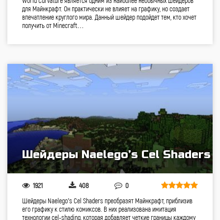
World Curvature является одним из наиболее необычных шейдеров
для Майнкрафт. Он практически не влияет на графику, но создает
впечатление круглого мира. Данный шейдер подойдет тем, кто хочет
получить от Minecraft…
Шейдеры Naelego’s Cel Shaders
1921
408
0
Шейдеры Naelego’s Cel Shaders преобразят Майнкрафт, приблизив
его графику к стилю комиксов. В них реализована имитация
технологии cel-shading, которая добавляет четкие границы каждому