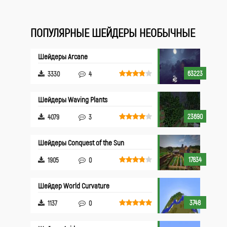
ПОПУЛЯРНЫЕ ШЕЙДЕРЫ НЕОБЫЧНЫЕ
Шейдеры Arcane
63223
3330
4
Шейдеры Waving Plants
23690
4079
3
Шейдеры Conquest of the Sun
17834
1905
0
Шейдер World Curvature
3748
1137
0