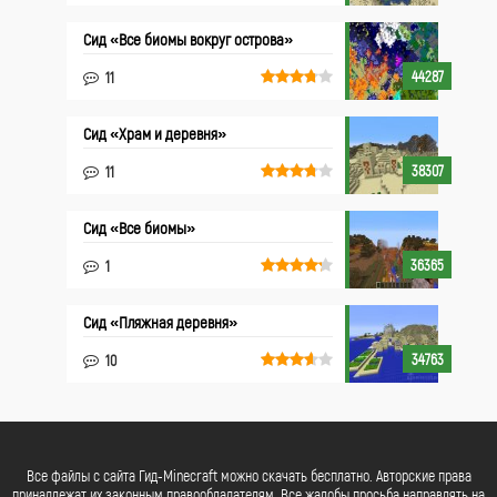
Сид «Все биомы вокруг острова»
44287
11
Сид «Храм и деревня»
38307
11
Сид «Все биомы»
36365
1
Сид «Пляжная деревня»
34763
10
Все файлы с сайта Гид-Minecraft можно скачать бесплатно. Авторские права
принадлежат их законным правообладателям. Все жалобы просьба направлять на