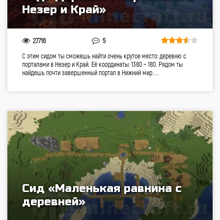
Незер и Край»
27716
5
С этим сидом ты сможешь найти очень крутое место: деревню с
порталами в Незер и Край. Её координаты: 1380 ~ 180. Рядом ты
найдешь почти завершенный портал в Нижний мир…
Сид «Маленькая равнина с
деревней»